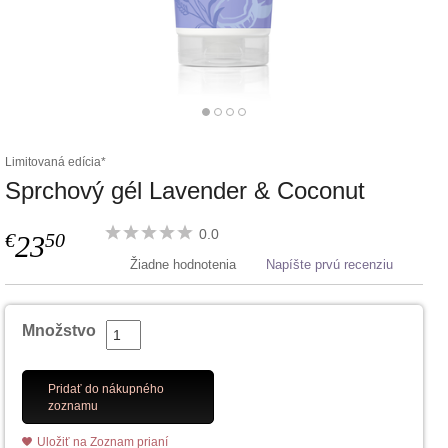
Limitovaná edícia*
Sprchový gél Lavender & Coconut
0.0
€
50
23
Žiadne hodnotenia
Napíšte prvú recenziu
Množstvo
Pridať do nákupného
zoznamu
Uložiť na Zoznam prianí