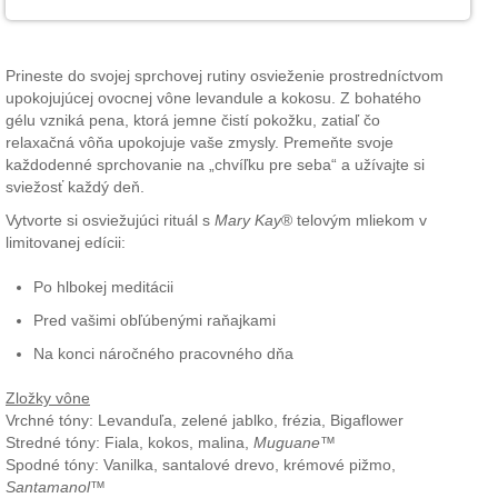
Prineste do svojej sprchovej rutiny osvieženie prostredníctvom
upokojujúcej ovocnej vône levandule a kokosu. Z bohatého
gélu vzniká pena, ktorá jemne čistí pokožku, zatiaľ čo
relaxačná vôňa upokojuje vaše zmysly. Premeňte svoje
každodenné sprchovanie na „chvíľku pre seba“ a užívajte si
sviežosť každý deň.
Vytvorte si osviežujúci rituál s
Mary Kay
® telovým mliekom v
limitovanej edícii:
Po hlbokej meditácii
Pred vašimi obľúbenými raňajkami
Na konci náročného pracovného dňa
Zložky vône
Vrchné tóny: Levanduľa, zelené jablko, frézia, Bigaflower
Stredné tóny: Fiala, kokos, malina,
Muguane
™
Spodné tóny: Vanilka, santalové drevo, krémové pižmo,
Santamanol
™