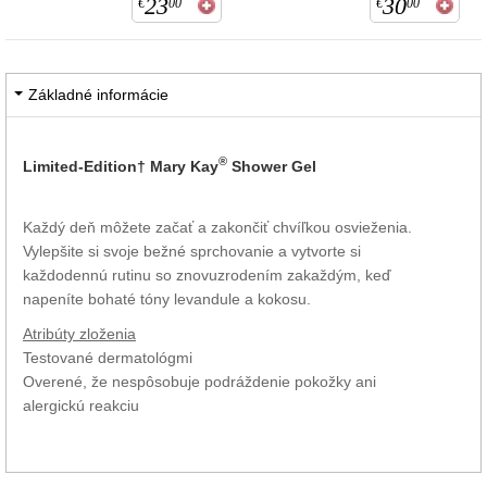
23
30
€
00
€
00
Základné informácie
®
Limited-Edition† Mary Kay
Shower Gel
Každý deň môžete začať a zakončiť chvíľkou osvieženia.
Vylepšite si svoje bežné sprchovanie a vytvorte si
každodennú rutinu so znovuzrodením zakaždým, keď
napeníte bohaté tóny levandule a kokosu.
Atribúty zloženia
Testované dermatológmi
Overené, že nespôsobuje podráždenie pokožky ani
alergickú reakciu