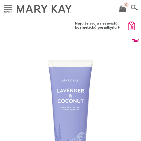
0
MENU
Nájdite svoju nezávislú
kozmetickú poradkyňu
Tlač