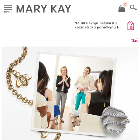
0
MENU
Nájdite svoju nezávislú
kozmetickú poradkyňu
Tlač