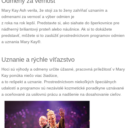
Odmeny za vernosť
Mary Kay Ash verila, že stojí za to ženy zahŕňať uznaním a
odmenami za vernosť a výber odmien je
z roka na rok lepší. Predstavte si, ako siahate do šperkovnice pre
nádherný briliantový prsteň alebo náušnice. Ak si to dokážete
predstaviť, môžete si to zaslúžiť prostredníctvom programov odmien
a uznania Mary Kay®.
Uznanie a rýchle víťazstvo
Hoci sú výhody a odmeny určite úžasné, pracovná príležitosť v Mary
Kay ponúka niečo viac žiadúce,
a to rešpekt a uznanie. Prostredníctvom niekoľkých špeciálnych
udalostí a programov sú nezávislé kozmetické poradkyne uznávané
a oceňované za usilovnú prácu a nadšenie na dosahovanie cieľov.