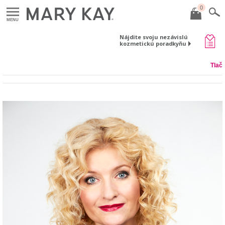
0
MENU
Nájdite svoju nezávislú
kozmetickú poradkyňu
Tlač