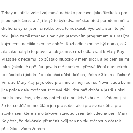
Tehdy mi přišla velmi zajímavá nabídka pracovat jako školitelka pro
jinou společnost a já, i když to bylo dva měsíce před porodem mého
druhého syna, jsem si řekla, proč to nezkusit. Vydržela jsem to půl
roku jako zaměstnanec s pevným pracovním programem a s malým
kojencem, necítila jsem se dobře. Rozhodla jsem se být doma, což
ale také nebylo to pravé, a tak jsem se rozhodla vrátit k Mary Kay.
Vrátit se k něčemu, co zůstalo hluboko v mém srdci, a po čem se mi
tak stýskalo. A opět fungovalo mé nadšení, přesvědčení a tentokrát
to násobila i jistota, že toto chci dělat dalších, třeba 50 let a s láskou!
Vím, že Mary Kay je jistotou pro mne a moji rodinu. Nevím, zda by mi
jiná práce dala možnost živit své děti více než dobře a ještě s nimi
mohla trávit čas, kdy ony potřebují a ne, když zbude. Uvědomuji si,
že to, co dělám, nedělám jen pro sebe, ale i pro svoje děti a pro
stovky žen, které sní o takovém životě. Jsem tak vděčná paní Mary
Kay Ash, že dokázala přeměnit svůj sen na skutečnost a dát tak
příležitost všem ženám.