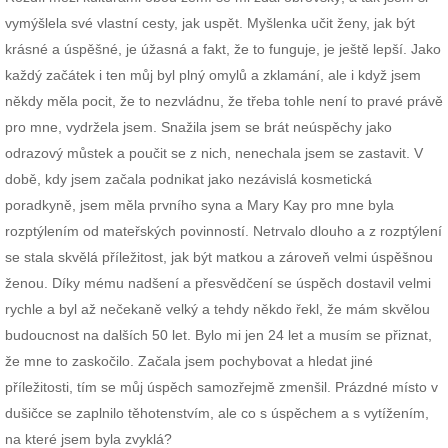
vymýšlela své vlastní cesty, jak uspět. Myšlenka učit ženy, jak být
krásné a úspěšné, je úžasná a fakt, že to funguje, je ještě lepší. Jako
každý začátek i ten můj byl plný omylů a zklamání, ale i když jsem
někdy měla pocit, že to nezvládnu, že třeba tohle není to pravé právě
pro mne, vydržela jsem. Snažila jsem se brát neúspěchy jako
odrazový můstek a poučit se z nich, nenechala jsem se zastavit. V
době, kdy jsem začala podnikat jako nezávislá kosmetická
poradkyně, jsem měla prvního syna a Mary Kay pro mne byla
rozptýlením od mateřských povinností. Netrvalo dlouho a z rozptýlení
se stala skvělá příležitost, jak být matkou a zároveň velmi úspěšnou
ženou. Díky mému nadšení a přesvědčení se úspěch dostavil velmi
rychle a byl až nečekaně velký a tehdy někdo řekl, že mám skvělou
budoucnost na dalších 50 let. Bylo mi jen 24 let a musím se přiznat,
že mne to zaskočilo. Začala jsem pochybovat a hledat jiné
příležitosti, tím se můj úspěch samozřejmě zmenšil. Prázdné místo v
dušičce se zaplnilo těhotenstvím, ale co s úspěchem a s vytížením,
na které jsem byla zvyklá?