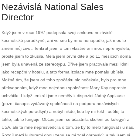
Nezávislá National Sales
Director
Když jsem v roce 1997 podepsala svoji smlouvu nezávislé
kosmetické poradkyně, ani ve snu by mne nenapadlo, jak moc to
změní můj život. Tenkrát jsem o tom vlastně ani moc nepřemýšlela,
prostě jsem to zkusila. Měla jsem první dítě a po 11 měsících doma
jsem byla unavená ze stereotypu. Dříve jsem pracovala mezi lidmi
jako recepční v hotelu, a tato forma izolace mne pomalu ubíjela.
Možná tím, že jsem od toho zpočátku nic nečekala, bylo pro mne
překvapením, když mne najednou společnost Mary Kay naprosto
uchvátila. I když tenkrát jsme neměly k dispozici žádný Applause
(pozn. časopis vydávaný společností na podporu nezávislých
kosmetických poradkyň) a nebyl nikdo, kdo by mi řekl - udělej to
takto, tak to funguje. Občas jsem se účastnila školení od kolegyň z
USA, ale ta mne nepřesvědčila o tom, že by to mělo fungovat i u nás.
Rozdíl mezi kulturami obou zemí se mi zdál obrovský, a tak jsem si