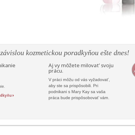
ezávislou kozmetickou poradkyňou ešte dnes!
nikanie
Aj vy môžete milovat’ svoju
prácu.
V práci môžu od vás vyžadovat’,
aby ste sa prispôsobili. Pri
ie.
podnikani s Mary Kay sa vaša
adkyňu
práca bude prispôsobovat’ vám.
Mobilné aplikácie Mary Kay
E-katalógy
Spravovať cookies
Kon