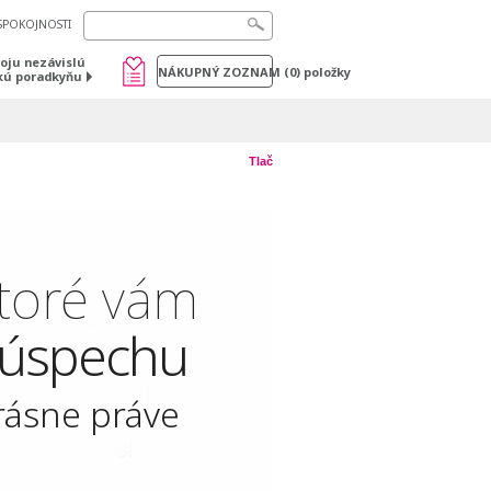
SPOKOJNOSTI
voju nezávislú
NÁKUPNÝ ZOZNAM
(
0
) položky
kú poradkyňu
Tlač
ktoré vám
 úspechu
rásne práve