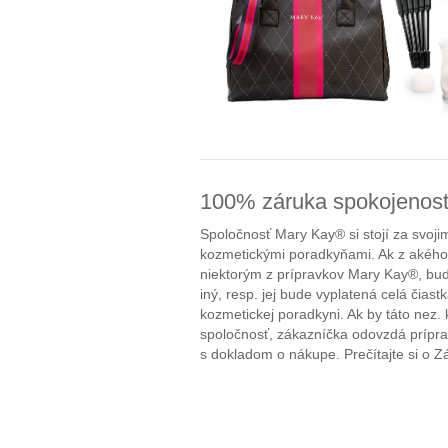
100% záruka spokojenost
Spoločnosť Mary Kay® si stojí za svoji
kozmetickými poradkyňami. Ak z akého
niektorým z prípravkov Mary Kay®, bud
iný, resp. jej bude vyplatená celá čiastk
kozmetickej poradkyni. Ak by táto nez
spoločnosť, zákazníčka odovzdá prípr
s dokladom o nákupe. Prečítajte si o Zá