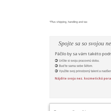
*Plus shipping, handling and tax
Spojte sa so svojou n
Páčilo by sa vám takéto pod
Určite si svoju pracovnú dobu.
Bud’te sama sebe šéfom.
Využite svoj prirodzený talent a nadšen
Nájdite svoju nez. kozmetickú por
Sledujte Mary Kay: