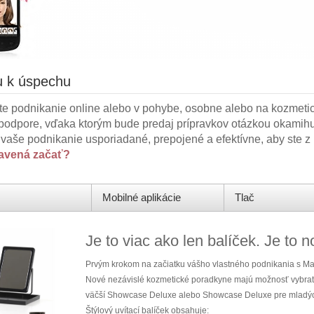
u k úspechu
ete podnikanie online alebo v pohybe, osobne alebo na kozmet
v a podpore, vďaka ktorým bude predaj prípravkov otázkou okam
vaše podnikanie usporiadané, prepojené a efektívne, aby ste z p
ravená začať?
Mobilné aplikácie
Tlač
Je to viac ako len balíček. Je to n
Prvým krokom na začiatku vášho vlastného podnikania s Mary
Nové nezávislé kozmetické poradkyne majú možnosť vybrať s
väčší Showcase Deluxe alebo Showcase Deluxe pre mladý
Štýlový uvítací balíček obsahuje: