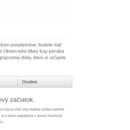
ickom poradenstve, budete mať
ihu! Okrem toho Mary Kay ponúka
racovnej doby, ktorú si určujete
Osobne
ový začiatok.
 Kay je mať svoj vlastný Uvítací balíček.
i v rámci registrácie z dvoch možností:
ch.