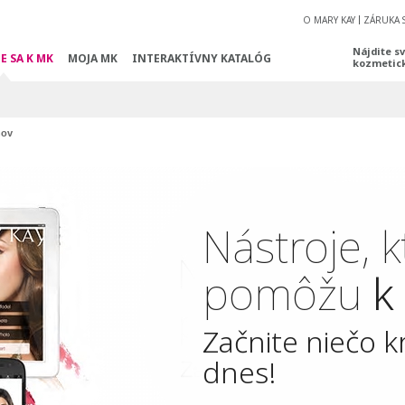
O MARY KAY
ZÁRUKA 
Nájdite s
E SA K MK
MOJA MK
INTERAKTÍVNY KATALÓG
kozmetic
hov
Nástroje, 
pomôžu
k
Začnite niečo k
dnes!