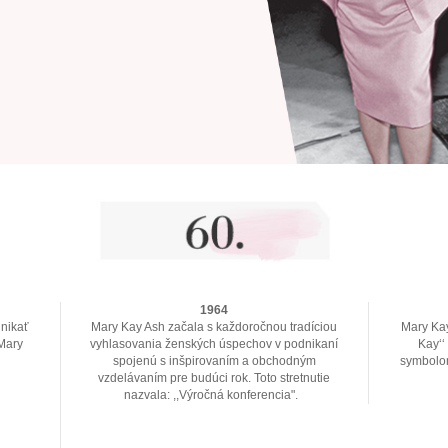
1964
nikať
Mary Kay Ash začala s každoročnou tradíciou
Mary Kay
 Mary
vyhlasovania ženských úspechov v podnikaní
Kay‘‘
spojenú s inšpirovaním a obchodným
symbolom
vzdelávaním pre budúci rok. Toto stretnutie
nazvala: ,,Výročná konferencia".