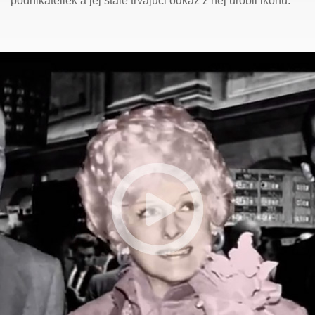
podnikateliek a jej stále trvajúci odkaz z nej urobil ikonu.