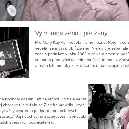
Vytvorené ženou pre ženy
Pre Mary Kay Ash nebolo nič nemožné. Potom, čo z
vedela, že musí urobiť zmenu. Nielen pre seba, ale
začala podnikať v roku 1963 a celkom zmenila pohľ
vnímané predovšetkým ako mužská doména. Zasväti
a úsiliu k tomu, aby získali kontrolu nad svojou vl
ne hodnoty dostanú až na vrchol. Zostala verná
j charakter, a držala sa Zlatého pravidla, ktoré
 byť vždy vzorom a podporou pre ostatných:
 zásady.“ Jej neochvejná zásadovosť inšpirovala
äčších svetových podnikateliek.