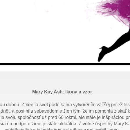
Mary Kay Ash: Ikona a vzor
u dobou. Zmenila svet podnikania vytvorením väčšej príležitosti
odnôt, a posilnila sebavedomie žien tým, že im pomohla získať 
 svoju spoločnosť už pred 60 rokmi, ale stále je inšpiráciou pre
misia na podporu žien, je stále aktuálna. Životné úspechy Mary K