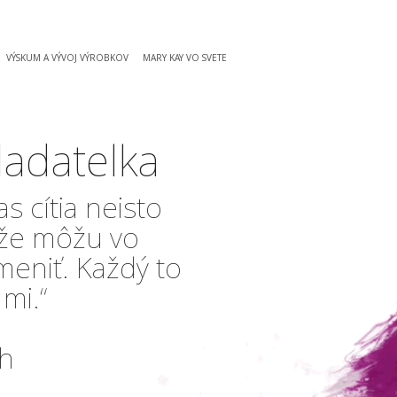
VÝSKUM A VÝVOJ VÝROBKOV
MARY KAY VO SVETE
ladatelka
s cítia neisto
 že môžu vo
meniť. Každý to
mi.“
sh