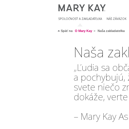
SPOLOČNOSŤ A ZAKLADATEĽKA
NÁŠ ZÁVÄZOK
Späť na
O Mary Kay
Naša zakladatelka
Naša zak
„Ľudia sa obča
a pochybujú,
svete niečo z
dokáže, verte 
– Mary Kay A