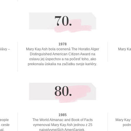
1978
lávy –
Mary Kay Ash bola ocenená The Horatio Alger
Mary Ka
Distinguished American Citizen Award na
oslavu jej úspechov a na počesť toho, ako
prekonala úskalia na začiatku svoje kariéry.
1985
People
The World Almanac and Book of Facts
Mary Kay A
 ceste
vymenoval Mary Kay Ash jednou z 25
podni
al.
najvplyvnejších Američaniek.