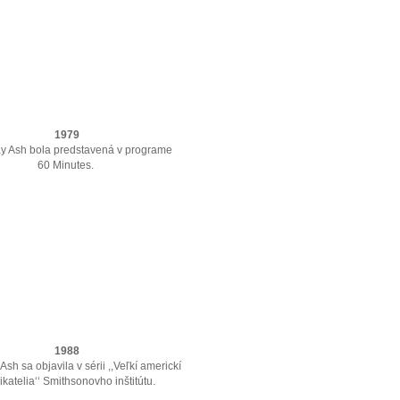
1979
y Ash bola predstavená v programe
60 Minutes.
1988
sh sa objavila v sérii ,,Veľkí americkí
katelia‘‘ Smithsonovho inštitútu.