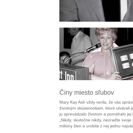
Činy miesto sľubov
Mary Kay Ash vždy verila, že vás správ
životným skúsenostiam, ktoré utvárali je
ju sprevádzalo životom a pomáhalo jej
„Nikdy, skutočne nikdy, nezraďte svoje
milióny žien a urobila z nej jednu najv