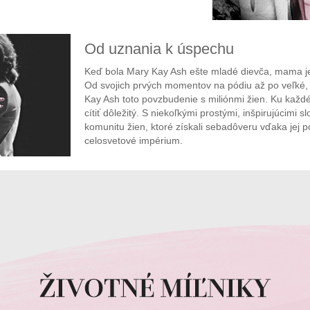
Od uznania k úspechu
Keď bola Mary Kay Ash ešte mladé dievča, mama jej
Od svojich prvých momentov na pódiu až po veľké, 
Kay Ash toto povzbudenie s miliónmi žien. Ku každ
cítiť dôležitý. S niekoľkými prostými, inšpirujúcimi 
komunitu žien, ktoré získali sebadôveru vďaka jej 
celosvetové impérium.