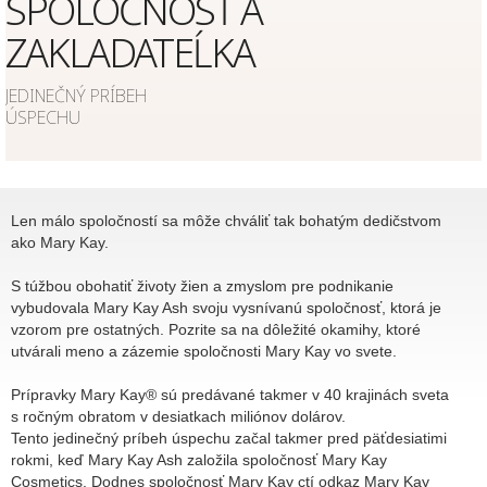
SPOLOČNOSŤ A
ZAKLADATEĹKA
JEDINEČNÝ PRÍBEH
ÚSPECHU
Len málo spoločností sa môže chváliť tak bohatým dedičstvom
ako Mary Kay.
S túžbou obohatiť životy žien a zmyslom pre podnikanie
vybudovala Mary Kay Ash svoju vysnívanú spoločnosť, ktorá je
vzorom pre ostatných. Pozrite sa na dôležité okamihy, ktoré
utvárali meno a zázemie spoločnosti Mary Kay vo svete.
Prípravky Mary Kay® sú predávané takmer v 40 krajinách sveta
s ročným obratom v desiatkach miliónov dolárov.
Tento jedinečný príbeh úspechu začal takmer pred päťdesiatimi
rokmi, keď Mary Kay Ash založila spoločnosť Mary Kay
Cosmetics. Dodnes spoločnosť Mary Kay ctí odkaz Mary Kay