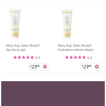
Mary Kay Satin Body®
Mary Kay Satin Body®
Sprchový gél
Hodvábne telové mlieko
5.0
5.0
23
23
€
00
€
00