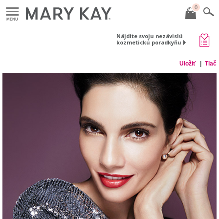
0
MENU
Nájdite svoju nezávislú
kozmetickú poradkyňu
Uložiť
Tlač