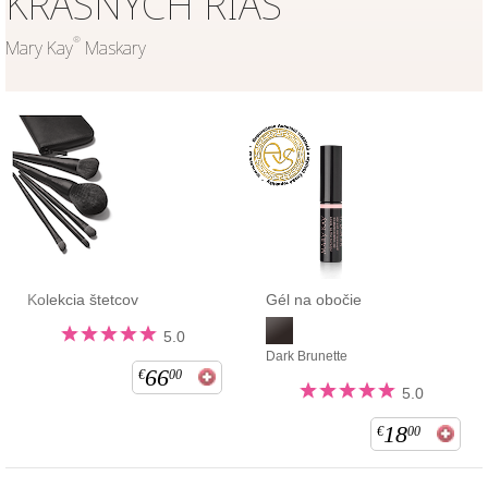
KRÁSNYCH RIAS
®
Mary Kay
Maskary
Kolekcia štetcov
Gél na obočie
5.0
Dark Brunette
66
€
00
5.0
18
€
00