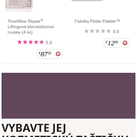
®
TimeWise Repair
Paletka Petite Palette™
Liftingová biocelulózová
0.0
maska (4 ks)
12
5.0
€
00
87
€
50
VYBAVTE JEJ