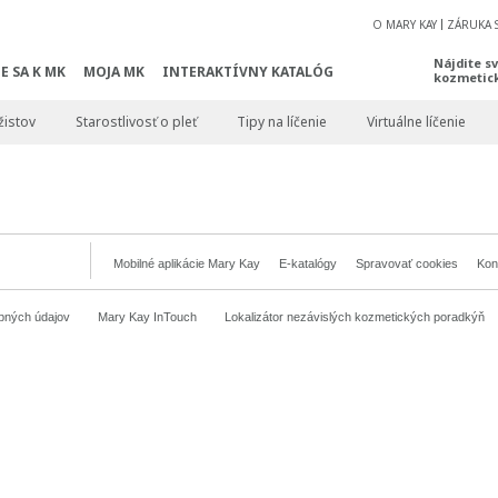
O MARY KAY
ZÁRUKA 
Nájdite s
E SA K MK
MOJA MK
INTERAKTÍVNY KATALÓG
kozmetic
žistov
Starostlivosť o pleť
Tipy na líčenie
Virtuálne líčenie
Mobilné aplikácie Mary Kay
E-katalógy
Spravovať cookies
Kon
bných údajov
Mary Kay InTouch
Lokalizátor nezávislých kozmetických poradkýň