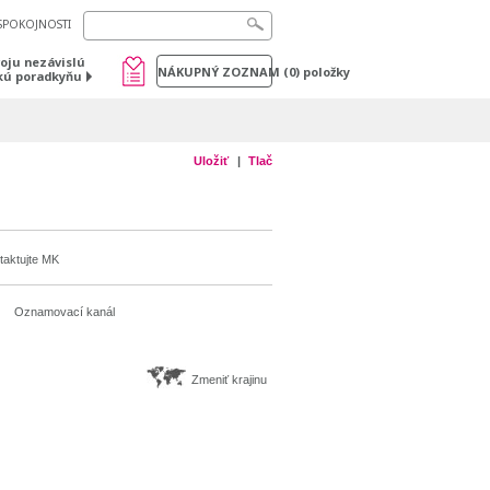
SPOKOJNOSTI
voju nezávislú
NÁKUPNÝ ZOZNAM
(
0
) položky
kú poradkyňu
Uložiť
Tlač
taktujte MK
Oznamovací kanál
Zmeniť krajinu