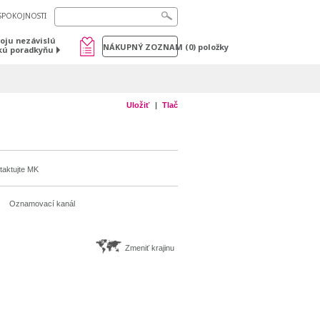
SPOKOJNOSTI
voju nezávislú
NÁKUPNÝ ZOZNAM
(
0
) položky
kú poradkyňu
Uložiť
Tlač
taktujte MK
Oznamovací kanál
Zmeniť krajinu