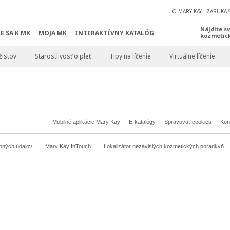
O MARY KAY
ZÁRUKA 
Nájdite s
E SA K MK
MOJA MK
INTERAKTÍVNY KATALÓG
kozmetic
žistov
Starostlivosť o pleť
Tipy na líčenie
Virtuálne líčenie
Mobilné aplikácie Mary Kay
E-katalógy
Spravovať cookies
Kon
bných údajov
Mary Kay InTouch
Lokalizátor nezávislých kozmetických poradkýň