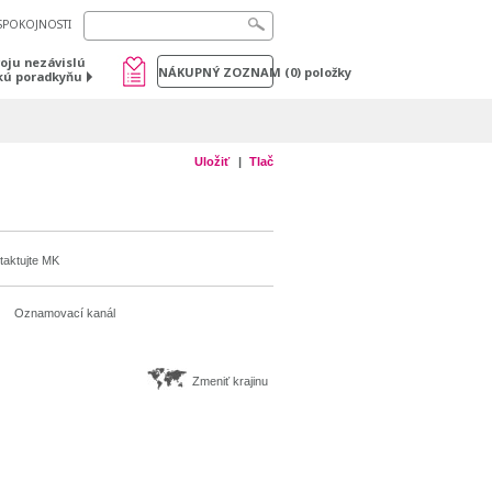
SPOKOJNOSTI
voju nezávislú
NÁKUPNÝ ZOZNAM
(
0
) položky
kú poradkyňu
Uložiť
Tlač
taktujte MK
Oznamovací kanál
Zmeniť krajinu