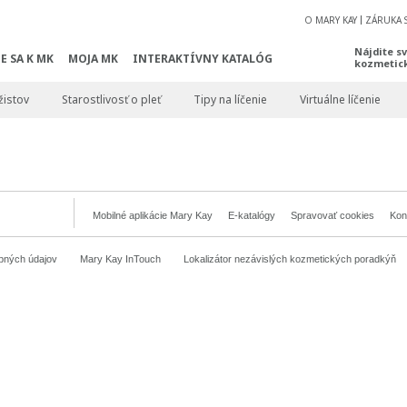
O MARY KAY
ZÁRUKA 
Nájdite s
E SA K MK
MOJA MK
INTERAKTÍVNY KATALÓG
kozmetic
žistov
Starostlivosť o pleť
Tipy na líčenie
Virtuálne líčenie
Mobilné aplikácie Mary Kay
E-katalógy
Spravovať cookies
Kon
bných údajov
Mary Kay InTouch
Lokalizátor nezávislých kozmetických poradkýň