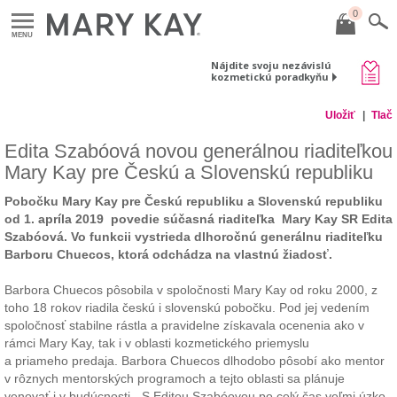
0
MENU
Nájdite svoju nezávislú
kozmetickú poradkyňu
Uložiť
Tlač
Edita Szabóová novou generálnou riaditeľkou
Mary Kay pre Českú a Slovenskú republiku
Pobočku Mary Kay pre Českú republiku a Slovenskú republiku
od 1. apríla 2019 povedie súčasná riaditeľka Mary Kay SR Edita
Szabóová. Vo funkcii vystrieda dlhoročnú generálnu riaditeľku
Barboru Chuecos, ktorá odchádza na vlastnú žiadosť.
Barbora Chuecos pôsobila v spoločnosti Mary Kay od roku 2000, z
toho 18 rokov riadila českú i slovenskú pobočku. Pod jej vedením
spoločnosť stabilne rástla a pravidelne získavala ocenenia ako v
rámci Mary Kay, tak i v oblasti kozmetického priemyslu
a priameho predaja. Barbora Chuecos dlhodobo pôsobí ako mentor
v rôznych mentorských programoch a tejto oblasti sa plánuje
venovať i v budúcnosti. „S Editou Szabóovou po celý čas veľmi úzko