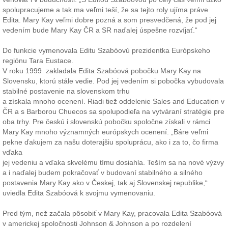
spolupracujeme a tak ma veľmi teší, že sa tejto roly ujíma práve
Edita. Mary Kay veľmi dobre pozná a som presvedčená, že pod jej
vedením bude Mary Kay ČR a SR naďalej úspešne rozvíjať.“
Do funkcie vymenovala Editu Szabóovú prezidentka Európskeho
regiónu Tara Eustace.
V roku 1999 zakladala Edita Szabóová pobočku Mary Kay na
Slovensku, ktorú stále vedie. Pod jej vedením si pobočka vybudovala
stabilné postavenie na slovenskom trhu
a získala mnoho ocenení. Riadi tiež oddelenie Sales and Education v
ČR a s Barborou Chuecos sa spolupodieľa na vytváraní stratégie pre
oba trhy. Pre českú i slovenskú pobočku spoločne získali v rámci
Mary Kay mnoho významných európskych ocenení. „Báre veľmi
pekne ďakujem za našu doterajšiu spoluprácu, ako i za to, čo firma
vďaka
jej vedeniu a vďaka skvelému tímu dosiahla. Teším sa na nové výzvy
a i naďalej budem pokračovať v budovaní stabilného a silného
postavenia Mary Kay ako v Českej, tak aj Slovenskej republike,“
uviedla Edita Szabóová k svojmu vymenovaniu.
Pred tým, než začala pôsobiť v Mary Kay, pracovala Edita Szabóová
v americkej spoločnosti Johnson & Johnson a po rozdelení