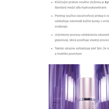
Kľúčovým prvkom nového zloženia je
ky
štandard medzi alfa-hydroxykyselinami.
Peeling využíva viacúrovňový prístup k o
odstraňuje odumreté kožné bunky z vrchn
zostávajú.
Urýchlenie procesu odstránenia odumret
glykolovej, ktorá posilňuje vlastný proce
Takisto výrazne vyhladzuje pleť tým, že 
a hrubším povrchom.