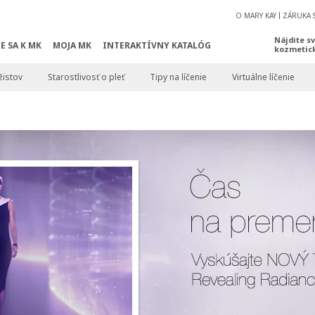
O MARY KAY
ZÁRUKA 
Nájdite s
E SA K MK
MOJA MK
INTERAKTÍVNY KATALÓG
kozmetic
žistov
Starostlivosť o pleť
Tipy na líčenie
Virtuálne líčenie