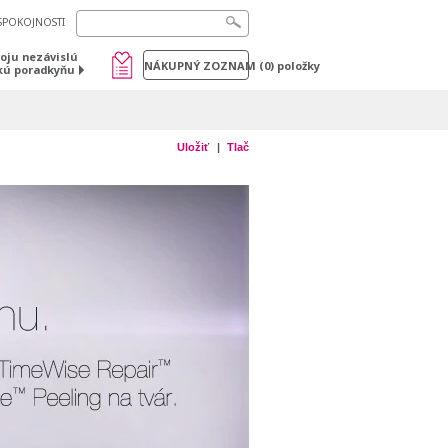
SPOKOJNOSTI
voju nezávislú
NÁKUPNÝ ZOZNAM
(
0
) položky
kú poradkyňu
Uložiť
Tlač