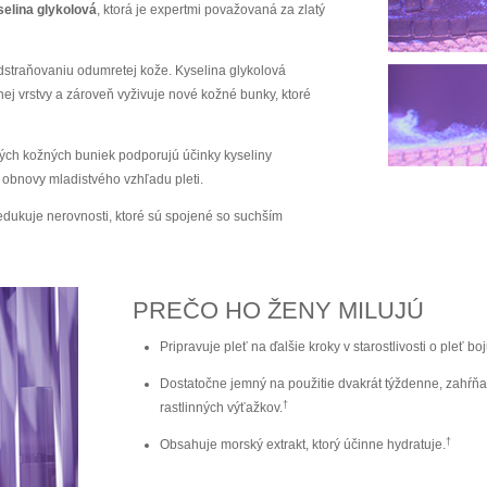
selina glykolová
, ktorá je expertmi považovaná za zlatý
dstraňovaniu odumretej kože. Kyselina glykolová
ej vrstvy a zároveň vyživuje nové kožné bunky, ktoré
ých kožných buniek podporujú účinky kyseliny
s obnovy mladistvého vzhľadu pleti.
redukuje nerovnosti, ktoré sú spojené so suchším
PREČO HO ŽENY MILUJÚ
Pripravuje pleť na ďalšie kroky v starostlivosti o pleť b
Dostatočne jemný na použitie dvakrát týždenne, zahŕň
†
rastlinných výťažkov.
†
Obsahuje morský extrakt, ktorý účinne hydratuje
.