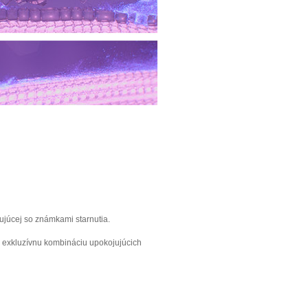
ojujúcej so známkami starnutia.
a exkluzívnu kombináciu upokojujúcich