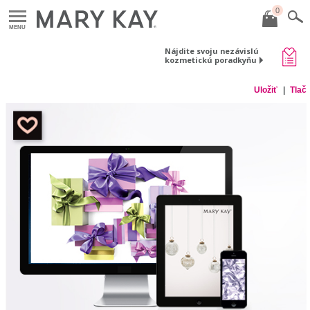
0
MENU
Nájdite svoju nezávislú
kozmetickú poradkyňu
Uložiť
Tlač