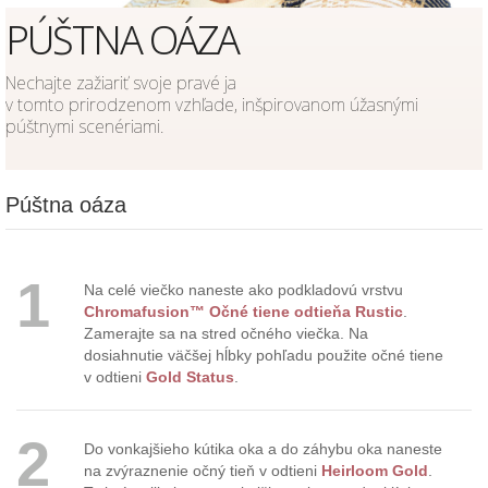
PÚŠTNA OÁZA
Nechajte zažiariť svoje pravé ja
v tomto prirodzenom vzhľade, inšpirovanom úžasnými
púštnymi scenériami.
Púštna oáza
1
Na celé viečko naneste ako podkladovú vrstvu
Chromafusion™ Očné tiene odtieňa Rustic
.
Zamerajte sa na stred očného viečka. Na
dosiahnutie väčšej hĺbky pohľadu použite očné tiene
v odtieni
Gold Status
.
2
Do vonkajšieho kútika oka a do záhybu oka naneste
na zvýraznenie očný tieň v odtieni
Heirloom Gold
.