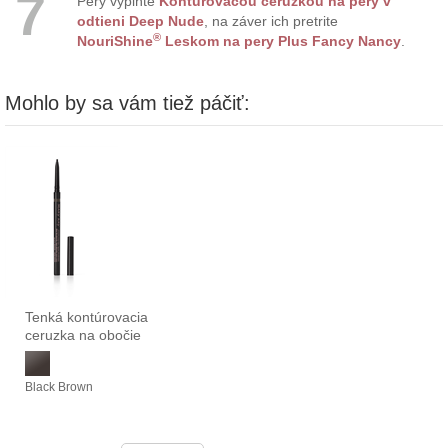
7
Pery vyplňte
Kontúrovacou ceruzkou na pery v
odtieni Deep Nude
, na záver ich pretrite
®
NouriShine
Leskom na pery Plus Fancy Nancy
.
Mohlo by sa vám tiež páčiť:
Tenká kontúrovacia
ceruzka na obočie
Black Brown