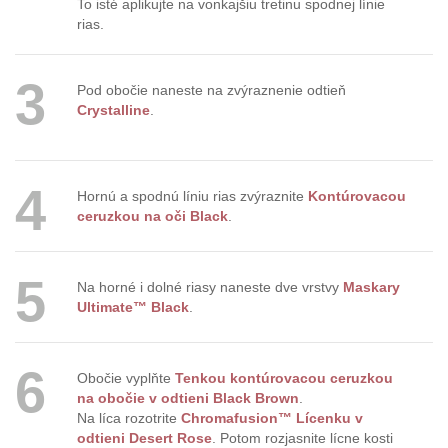
To isté aplikujte na vonkajšiu tretinu spodnej línie
rias.
3
Pod obočie naneste na zvýraznenie odtieň
Crystalline
.
4
Hornú a spodnú líniu rias zvýraznite
Kontúrovacou
ceruzkou na oči Black
.
5
Na horné i dolné riasy naneste dve vrstvy
Maskary
Ultimate™ Black
.
6
Obočie vyplňte
Tenkou kontúrovacou ceruzkou
na obočie v odtieni Black Brown
.
Na líca rozotrite
Chromafusion™ Lícenku v
odtieni Desert Rose
. Potom rozjasnite lícne kosti