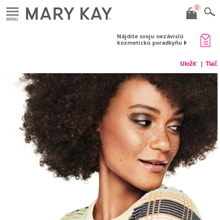
0
MENU
Nájdite svoju nezávislú
kozmetickú poradkyňu
Uložiť
Tlač