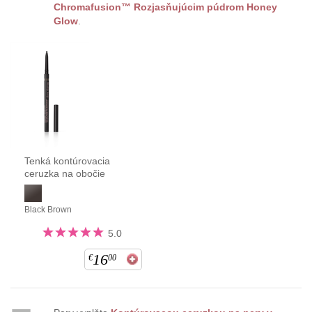
Chromafusion™ Rozjasňujúcim púdrom Honey
Glow
.
Tenká kontúrovacia
ceruzka na obočie
Black Brown
5.0
16
€
00