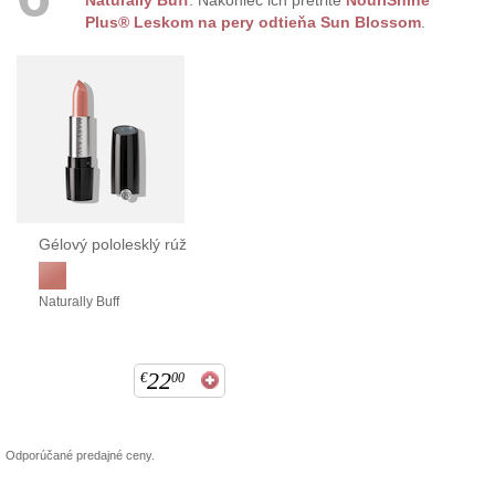
Naturally Buff
. Nakoniec ich pretrite
NouriShine
Plus® Leskom na pery odtieňa Sun Blossom
.
Gélový pololesklý rúž
Naturally Buff
22
€
00
Odporúčané predajné ceny.