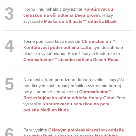
3
Hornú líniu mihalníc zvýraznite
Kontúrovacou
ceruzkou na oči odtieňa Deep Brown
. Riasy
zvýraznite
Maskarou Ultimate™ odtieňa Black
.
4
Tesne pod lícne kosti naneste
Chromafusion™
Kontúrovací púder odtieňa Latte
, tým dosiahnete
plastické vytieňovanie. Pozdĺž lícnych kostí roztrite
Chromafusion™ Lícenku odtieňa Desert Rose
.
5
Na miesta, kam prirodzene dopadá svetlo – najvyšší
bod lícnych kostí, nosný môstik a vykrojenie hornej
pery – naneste jemnú vrstvu
Chromafusion™
Rozjasňujúceho púdra odtieňa Honey Glow
. Pery
vykreslite
Kontúrovacou ceruzkou na pery
odtieňa Medium Nude
.
6
Pery vyplňte
Gélovým pololesklým rúžom odtieňa