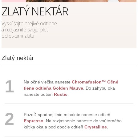
ZLATÝ NEKTÁR
Vyskúšajte hrejivé odtiene
a rozjasnite svoju pleť
odleskami zlata
Zlatý nektár
1
Na očné viečka naneste
Chromafusion™ Očné
tiene odtieňa Golden Mauve
. Do záhybu oka
naneste odtieň
Rustic
.
2
Pozdĺž spodnej línie mihalníc naneste odtieň
Espresso
. Na rozjasnenie naneste do vnútorného
kútika oka a pod obočie odtieň
Crystalline
.