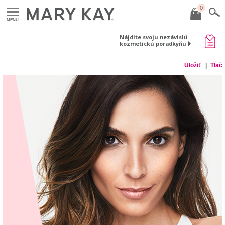
0
MENU
Nájdite svoju nezávislú
kozmetickú poradkyňu
Uložiť
Tlač