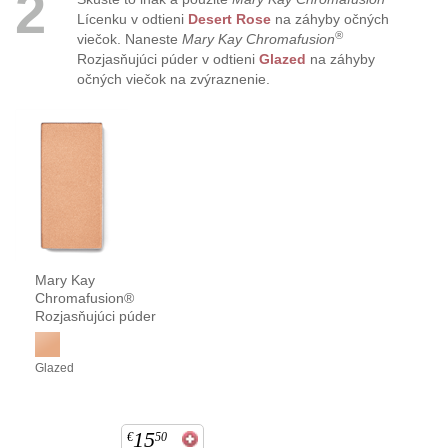
2
Lícenku v odtieni
Desert Rose
na záhyby očných
®
viečok. Naneste
Mary Kay Chromafusion
Rozjasňujúci púder v odtieni
Glazed
na záhyby
očných viečok na zvýraznenie.
Mary Kay
Chromafusion®
Rozjasňujúci púder
Glazed
15
€
50