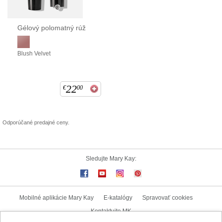
Gélový polomatný rúž
Blush Velvet
22
€
00
Odporúčané predajné ceny.
Sledujte Mary Kay:
Mobilné aplikácie Mary Kay
E-katalógy
Spravovať cookies
Kontaktujte MK