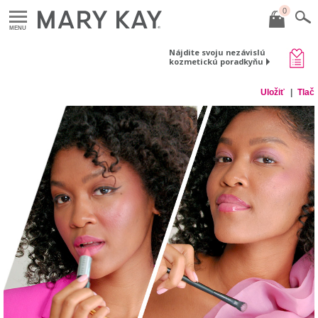
0
MENU
Nájdite svoju nezávislú
kozmetickú poradkyňu
Uložiť
Tlač