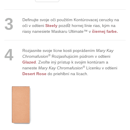
3
Definujte svoje oči použitím Kontúrovacej ceruzky na
oči v odtieni
Steely
pozdĺž hornej línie rias, kým na
riasy nanesiete Maskaru Ultimate™ v
čiernej farbe.
4
Rozjasnite svoje lícne kosti poprášením
Mary Kay
®
Chromafusion
Rozjasňujúcim púdrom v odtieni
Glazed
. Zvoľte iný prístup k svojim kontúram a
®
naneste
Mary Kay Chromafusion
Lícenku v odtieni
Desert Rose
do priehlbní na lícach.