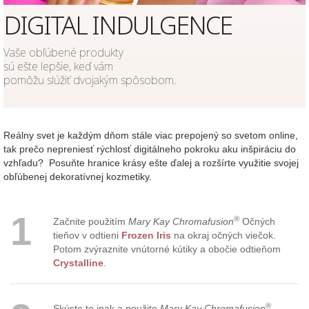
DIGITAL INDULGENCE
Vaše obľúbené produkty
sú ešte lepšie, keď vám
pomôžu slúžiť dvojakým spôsobom.
Reálny svet je každým dňom stále viac prepojený so svetom online,
tak prečo nepreniesť rýchlosť digitálneho pokroku aku inšpiráciu do
vzhľadu? Posuňte hranice krásy ešte ďalej a rozšírte využitie svojej
obľúbenej dekoratívnej kozmetiky.
1
®
Začnite použitím
Mary Kay Chromafusion
Očných
tieňov v odtieni
Frozen Iris
na okraj očných viečok.
Potom zvýraznite vnútorné kútiky a obočie odtieňom
Crystalline
.
®
Skúste to inak a použite
Mary Kay Chromafusion