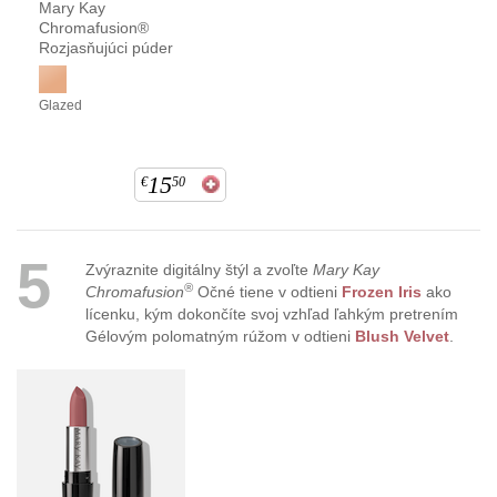
Mary Kay
Chromafusion®
Rozjasňujúci púder
Glazed
15
€
50
5
Zvýraznite digitálny štýl a zvoľte
Mary Kay
®
Chromafusion
Očné tiene v odtieni
Frozen Iris
ako
lícenku, kým dokončíte svoj vzhľad ľahkým pretrením
Gélovým polomatným rúžom v odtieni
Blush Velvet
.