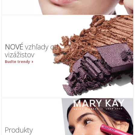
NOVÉ
vzhľady od
vizážistov
Buďte trendy
Produkty