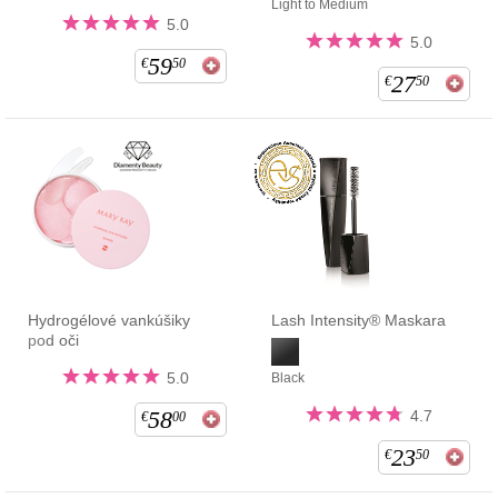
Light to Medium
5.0
5.0
59
€
50
27
€
50
Hydrogélové vankúšiky
Lash Intensity® Maskara
pod oči
5.0
Black
58
4.7
€
00
23
€
50