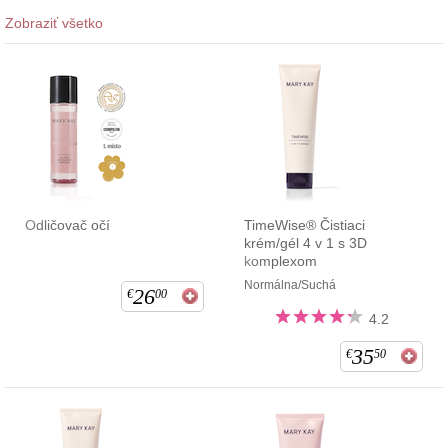
Zobraziť všetko
Odličovač očí
TimeWise® Čistiaci
krém/gél 4 v 1 s 3D
komplexom
Normálna/Suchá
26
€
00
4.2
35
€
50