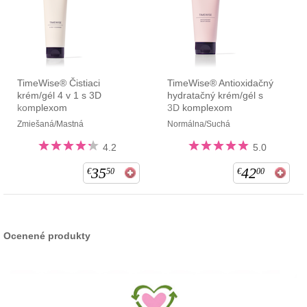
TimeWise® Čistiaci
TimeWise® Antioxidačný
krém/gél 4 v 1 s 3D
hydratačný krém/gél s
komplexom
3D komplexom
Zmiešaná/Mastná
Normálna/Suchá
4.2
5.0
35
42
€
50
€
00
Ocenené produkty