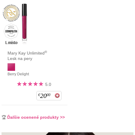
®
Mary Kay Unlimited
Lesk na pery
Berry Delight
5.0
20
€
00
🏆
Ďalšie ocenené produkty >>