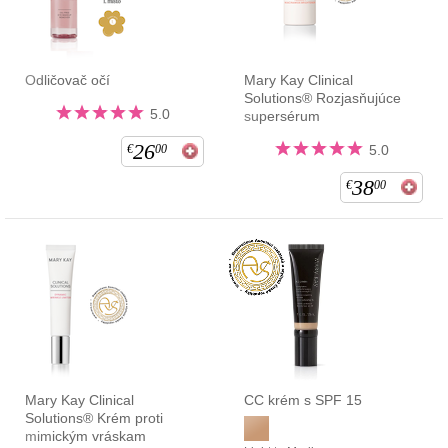
Odličovač očí
Mary Kay Clinical
Solutions® Rozjasňujúce
5.0
supersérum
26
€
00
5.0
38
€
00
Mary Kay Clinical
CC krém s SPF 15
Solutions® Krém proti
mimickým vráskam