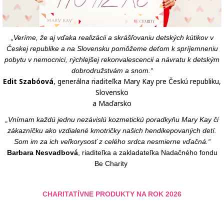
„Veríme, že aj vďaka realizácii a skrášľovaniu detských kútikov v
Českej republike a na Slovensku pomôžeme deťom k spríjemneniu
pobytu v nemocnici, rýchlejšej rekonvalescencii a návratu k detským
dobrodružstvám a snom.“
Edit Szabóová
, generálna riaditeľka Mary Kay pre Českú republiku,
Slovensko
a Maďarsko
„Vnímam každú jednu nezávislú kozmetickú poradkyňu Mary Kay či
zákazníčku ako vzdialené kmotričky našich hendikepovaných detí.
Som im za ich veľkorysosť z celého srdca nesmierne vďačná.“
Barbara Nesvadbová
, riaditeľka a zakladateľka Nadačného fondu
Be Charity
CHARITATÍVNE PRODUKTY NA ROK 2026