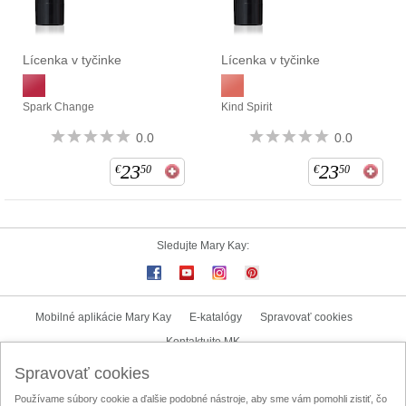
Lícenka v tyčinke
Lícenka v tyčinke
Spark Change
Kind Spirit
0.0
0.0
23
23
€
50
€
50
Sledujte Mary Kay:
Mobilné aplikácie Mary Kay
E-katalógy
Spravovať cookies
Kontaktujte MK
Spravovať cookies
Užívateľské podmienky
Zásady ochrany osobných údajov
Používame súbory cookie a ďalšie podobné nástroje, aby sme vám pomohli zistiť, čo