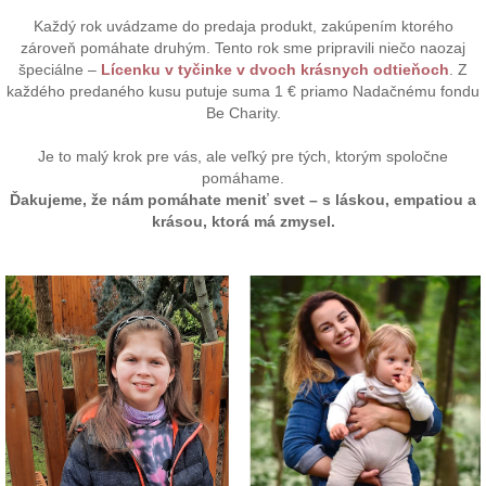
Každý rok uvádzame do predaja produkt, zakúpením ktorého
zároveň pomáhate druhým. Tento rok sme pripravili niečo naozaj
špeciálne –
Lícenku v tyčinke v dvoch krásnych odtieňoch
. Z
každého predaného kusu putuje suma 1 € priamo Nadačnému fondu
Be Charity.
Je to malý krok pre vás, ale veľký pre tých, ktorým spoločne
pomáhame.
Ďakujeme, že nám pomáhate meniť svet – s láskou, empatiou a
krásou, ktorá má zmysel.