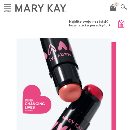
0
MENU
Nájdite svoju nezávislú
kozmetickú poradkyňu