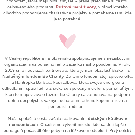
hodnotám, ktoré majú hlbší zmysel. A práve preto sme súčasťou
celosvetového programu
Ružová mení životy
, v rámci ktorého
dlhodobo podporujeme charitatívne projekty a pomáhame tam, kde
je to potrebné.
V Českej republike a na Slovensku spolupracujeme s neziskovými
organizáciami už od samotného začiatku nášho pôsobenia. V roku
2019 sme nadviazali partnerstvo, ktoré je nám obzvlášť blízke – s
Nadačným fondom Be Charity.
Za týmto fondom stojí spisovateľka
a filantropka Barbara Nesvadbová, ktorá svojou energiou a
odhodlaním spája ľudí a značky so spoločným cieľom: pomáhať tým,
ktorí to majú v živote ťažšie. Be Charity sa zameriava na podporu
detí a dospelých s vážnym ochorením či hendikepom a tiež na
pomoc ich rodinám.
Naša spoločná cesta začala realizovaním
detských kútikov v
nemocniciach
. Chceli sme vytvoriť miesto, kde sa deti lepšie
odreagujú počas dlhého pobytu na lôžkovom oddelení. Prvý detský