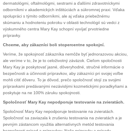
dermatológmi, oftalmológmi, sestrami a ďalšími zdravotníckymi
odborníkmi v akademických inštitúciách a súkromnej praxi. Vďaka
spolupráci s týmito odborníkmi, ale aj vďaka priebežnému
skúmaniu a hodnoteniu pokroku v oblasti technológií sú vedci z
výskumného centra Mary Kay schopní vyvíjať prvotriedne
prípravky.
Chceme, aby zákazníci boli stopercentne spokojní.
Veríme, že spokojnosť zákazníka nemôže byť jednorazovou akciou,
ale veríme v to, že je to celoživotný záväzok. Cieľom spoločnosti
Mary Kay je poskytovať jasné, dôveryhodné, stručné informácie o
bezpečnosti a účinnosti prípravkov, aby zákazníci pri svojej voľbe
mohli cítiť dôveru. To je dôvod, prečo spoločnosť stojí za svojimi
prípravkami predávanými nezávislými kozmetickými poradkyňami a
poskytuje na ne 100% záruku spokojnosti.
Spoločnosť Mary Kay nepodporuje testovanie na zvieratách.
Spoločnosť Mary Kay nepodporuje testovanie na zvieratách.
Spoločnosť sa zaviazala k zrušeniu testovania na zvieratách a je
pevným zástancom využitia alternatívnych metód testovania
bezpečnosti prísad a prípravkov. Naše prípravky a prísady