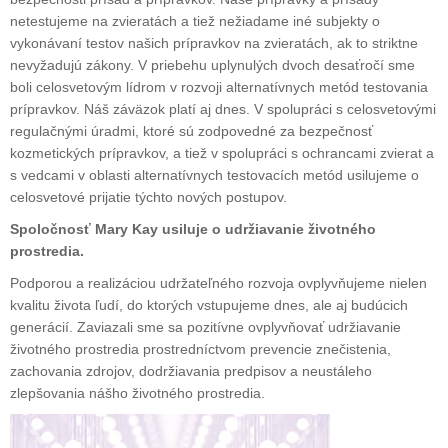
netestujeme na zvieratách a tiež nežiadame iné subjekty o
vykonávaní testov našich prípravkov na zvieratách, ak to striktne
nevyžadujú zákony. V priebehu uplynulých dvoch desaťročí sme
boli celosvetovým lídrom v rozvoji alternatívnych metód testovania
prípravkov. Náš záväzok platí aj dnes. V spolupráci s celosvetovými
regulačnými úradmi, ktoré sú zodpovedné za bezpečnosť
kozmetických prípravkov, a tiež v spolupráci s ochrancami zvierat a
s vedcami v oblasti alternatívnych testovacích metód usilujeme o
celosvetové prijatie týchto nových postupov.
Spoločnosť Mary Kay usiluje o udržiavanie životného
prostredia.
Podporou a realizáciou udržateľného rozvoja ovplyvňujeme nielen
kvalitu života ľudí, do ktorých vstupujeme dnes, ale aj budúcich
generácií. Zaviazali sme sa pozitívne ovplyvňovať udržiavanie
životného prostredia prostredníctvom prevencie znečistenia,
zachovania zdrojov, dodržiavania predpisov a neustáleho
zlepšovania nášho životného prostredia.