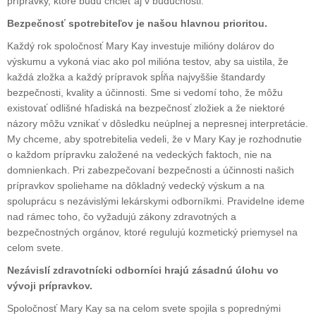
prípravky, ktoré budú chcieť aj v budúcnosti.
Bezpečnosť spotrebiteľov je našou hlavnou prioritou.
Každý rok spoločnosť Mary Kay investuje milióny dolárov do
výskumu a vykoná viac ako pol milióna testov, aby sa uistila, že
každá zložka a každý prípravok spĺňa najvyššie štandardy
bezpečnosti, kvality a účinnosti. Sme si vedomí toho, že môžu
existovať odlišné hľadiská na bezpečnosť zložiek a že niektoré
názory môžu vznikať v dôsledku neúplnej a nepresnej interpretácie.
My chceme, aby spotrebitelia vedeli, že v Mary Kay je rozhodnutie
o každom prípravku založené na vedeckých faktoch, nie na
domnienkach. Pri zabezpečovaní bezpečnosti a účinnosti našich
prípravkov spoliehame na dôkladný vedecký výskum a na
spoluprácu s nezávislými lekárskymi odborníkmi. Pravidelne ideme
nad rámec toho, čo vyžadujú zákony zdravotných a
bezpečnostných orgánov, ktoré regulujú kozmetický priemysel na
celom svete.
Nezávislí zdravotnícki odborníci hrajú zásadnú úlohu vo
vývoji prípravkov.
Spoločnosť Mary Kay sa na celom svete spojila s poprednými