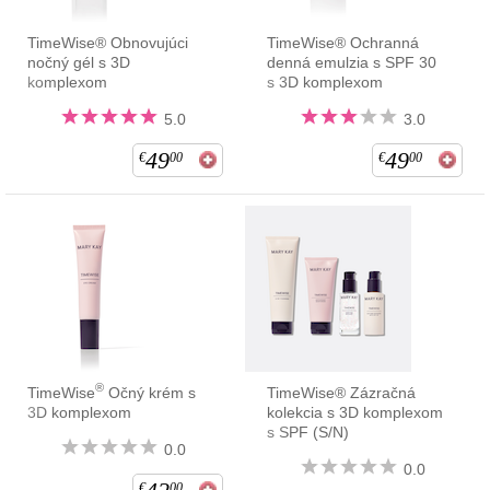
TimeWise® Obnovujúci
TimeWise® Ochranná
nočný gél s 3D
denná emulzia s SPF 30
komplexom
s 3D komplexom
5.0
3.0
49
49
€
00
€
00
®
TimeWise
Očný krém s
TimeWise® Zázračná
3D komplexom
kolekcia s 3D komplexom
s SPF (S/N)
0.0
0.0
€
00