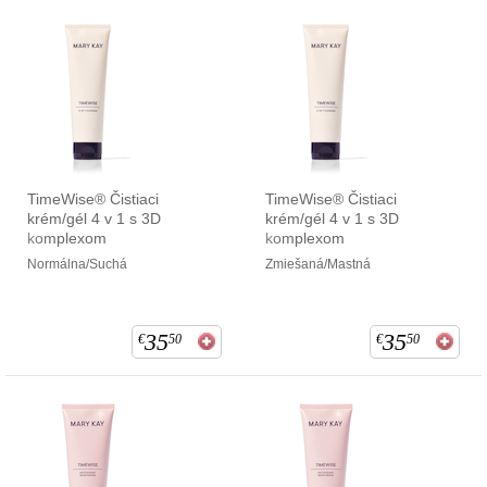
TimeWise® Čistiaci
TimeWise® Čistiaci
krém/gél 4 v 1 s 3D
krém/gél 4 v 1 s 3D
komplexom
komplexom
Normálna/Suchá
Zmiešaná/Mastná
35
35
€
50
€
50