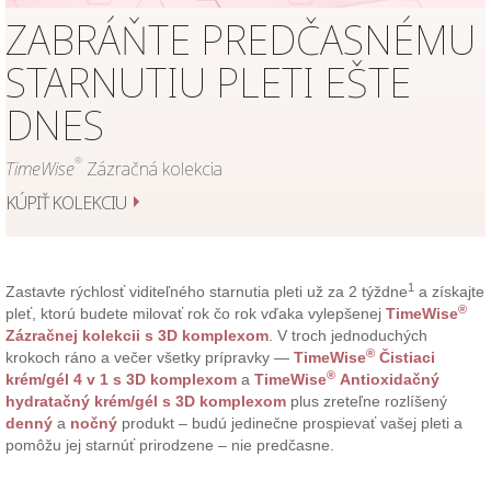
ZABRÁŇTE PREDČASNÉMU
STARNUTIU PLETI EŠTE
DNES
®
TimeWise
Zázračná kolekcia
KÚPIŤ KOLEKCIU
1
Zastavte rýchlosť viditeľného starnutia pleti už za 2 týždne
a získajte
®
pleť, ktorú budete milovať rok čo rok vďaka vylepšenej
TimeWise
Zázračnej kolekcii s 3D komplexom
. V troch jednoduchých
®
krokoch ráno a večer všetky prípravky —
TimeWise
Čistiaci
®
krém/gél 4 v 1 s 3D komplexom
a
TimeWise
Antioxidačný
hydratačný krém/gél s 3D komplexom
plus zreteľne rozlíšený
denný
a
nočný
produkt – budú jedinečne prospievať vašej pleti a
pomôžu jej starnúť prirodzene – nie predčasne.