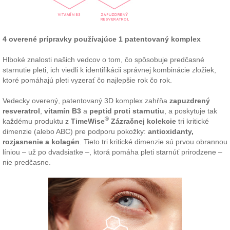
4 overené prípravky používajúce 1 patentovaný komplex
Hlboké znalosti našich vedcov o tom, čo spôsobuje predčasné
starnutie pleti, ich viedli k identifikácii správnej kombinácie zložiek,
ktoré pomáhajú pleti vyzerať čo najlepšie rok čo rok.
Vedecky overený, patentovaný 3D komplex zahŕňa
zapuzdrený
resveratrol
,
vitamín B3
a
peptid proti starnutiu
, a poskytuje tak
®
každému produktu z
TimeWise
Zázračnej kolekcie
tri kritické
dimenzie (alebo ABC) pre podporu pokožky:
antioxidanty,
rozjasnenie a kolagén
. Tieto tri kritické dimenzie sú prvou obrannou
líniou – už po dvadsiatke –, ktorá pomáha pleti starnúť prirodzene –
nie predčasne.