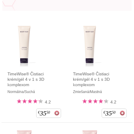
TimeWise® Čistiaci
TimeWise® Čistiaci
krém/gél 4 v 1 s 3D
krém/gél 4 v 1 s 3D
komplexom
komplexom
Normálna/Suchá
Zmiešaná/Mastná
4.2
4.2
35
35
€
50
€
50