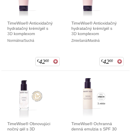
TimeWise® Antioxidačný
TimeWise® Antioxidačný
hydratačný krém/gél s
hydratačný krém/gél s
3D komplexom
3D komplexom
Normálna/Suchá
Zmiešaná/Mastná
42
42
€
00
€
00
TimeWise® Obnovujúci
TimeWise® Ochranná
nočný gél s 3D
denná emulzia s SPF 30