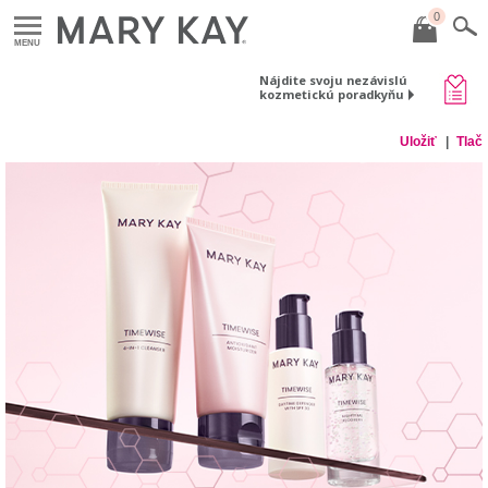
0
MENU
Nájdite svoju nezávislú
kozmetickú poradkyňu
Uložiť
Tlač