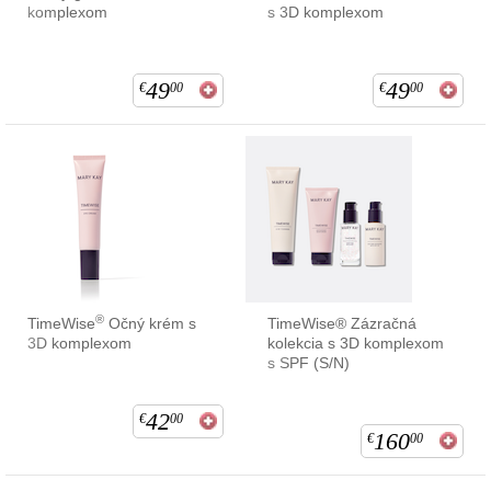
komplexom
s 3D komplexom
49
49
€
00
€
00
®
TimeWise
Očný krém s
TimeWise® Zázračná
3D komplexom
kolekcia s 3D komplexom
s SPF (S/N)
42
€
00
160
€
00