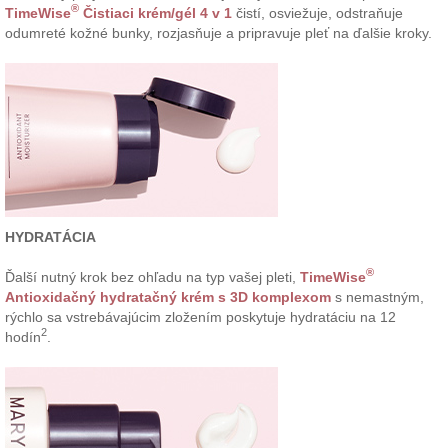
®
TimeWise
Čistiaci krém/gél 4 v 1
čistí, osviežuje, odstraňuje
odumreté kožné bunky, rozjasňuje a pripravuje pleť na ďalšie kroky.
HYDRATÁCIA
®
Ďalší nutný krok bez ohľadu na typ vašej pleti,
TimeWise
Antioxidačný hydratačný krém s 3D komplexom
s nemastným,
rýchlo sa vstrebávajúcim zložením poskytuje hydratáciu na 12
2
hodín
.