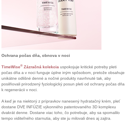
Ochrana počas dňa, obnova v noci
®
TimeWise
Zázračná kolekcia
uspokojuje kritické potreby pleti
počas dňa a v noci funguje úplne iným spôsobom, pretože obsahuje
unikátne odlišné denné a nočné produkty navrhnuté tak, aby
posilňovali prirodzený fyziologický posun pleti od ochrany počas dňa
k regenerácii v noci.
A keď je na niektorý z prípravkov nanesený hydratačný krém, pleť
dostane DVE INFÚZIE výkonného patentovaného 3D komplexu
dvakrát denne. Dostane viac toho, čo potrebuje, aby sa spomalilo
tempo viditeľného starnutia, aby ste ju milovali dnes aj zajtra.