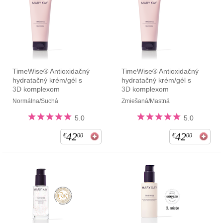
TimeWise® Antioxidačný
TimeWise® Antioxidačný
hydratačný krém/gél s
hydratačný krém/gél s
3D komplexom
3D komplexom
Normálna/Suchá
Zmiešaná/Mastná
5.0
5.0
42
42
€
00
€
00