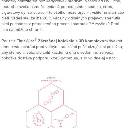
pokožky dôležitejšia než kedykoľvek predtým. Všetko od UV lúčov,
modrého svetla a znečistenia až po nedostatok spánku, stres,
cigaretový dym a stravu – to všetko môže urýchliť viditeľné starnutie
pleti. Vedeli ste, že iba 20 % väčšiny viditeľných prejavov starnutia
pleti pochádza z prirodzeného procesu starnutia? A zvyšok? Proti
nim sa môžete chrániť.
®
Použitie TimeWise
Zázračnej kolekcie
s 3D komplexom
dvakrát
denne vás ochráni pred voľnými radikálmi poškodzujúcimi pokožku,
aby ste mohli sebaisto čeliť každému dňu s vedomím, že vaša
pokožka dostáva podporu, ktorú potrebuje, a to vo dne aj v noci.