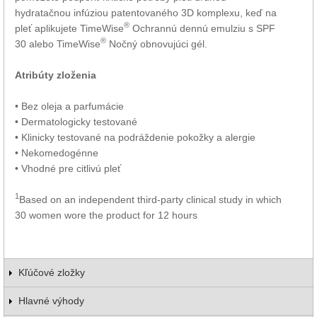
hydratačnou infúziou patentovaného 3D komplexu, keď na
®
pleť aplikujete TimeWise
Ochrannú dennú emulziu s SPF
®
30 alebo TimeWise
Nočný obnovujúci gél.
Atribúty zloženia
• Bez oleja a parfumácie
• Dermatologicky testované
• Klinicky testované na podráždenie pokožky a alergie
• Nekomedogénne
• Vhodné pre citlivú pleť
1
Based on an independent third-party clinical study in which
30 women wore the product for 12 hours
Kľúčové zložky
Hlavné výhody