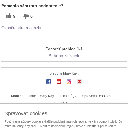
Pomohlo vám toto hodnotenie?
9
0
Označte túto recenziu
Zobraziť prehľad
1-1
Späť na začiatok
Sledujte Mary Kay:
Mobilné aplikácie Mary Kay
E-katalógy
Spravovať cookies
Kontaktujte MK
Spravovať cookies
Užívateľské podmienky
Zásady ochrany osobných údajov
Používame súbory cookie a ďalšie podobné nástroje, aby sme vám pomohli zistiť, čo
Mary Kay InTouch
Lokalizátor nezávislých kozmetických poradkýň
máte na Mary Kay radi. Kliknutím na tlačidlo Prijať všetko súhlasíte s používaním