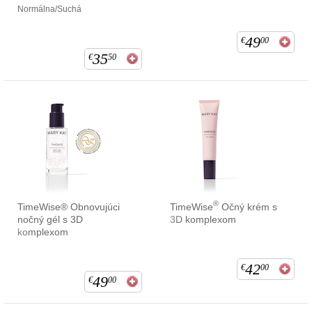
Normálna/Suchá
49
€
00
35
€
50
®
TimeWise® Obnovujúci
TimeWise
Očný krém s
nočný gél s 3D
3D komplexom
komplexom
42
€
00
49
€
00