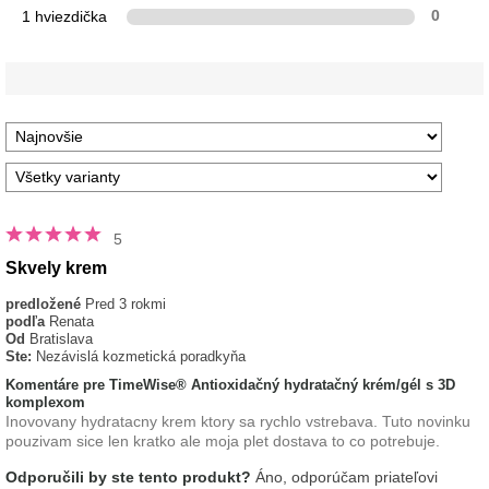
1 hviezdička
0
5
Skvely krem
predložené
Pred 3 rokmi
podľa
Renata
Od
Bratislava
Ste:
Nezávislá kozmetická poradkyňa
Komentáre pre TimeWise® Antioxidačný hydratačný krém/gél s 3D
komplexom
Inovovany hydratacny krem ktory sa rychlo vstrebava. Tuto novinku
pouzivam sice len kratko ale moja plet dostava to co potrebuje.
Odporučili by ste tento produkt?
Áno, odporúčam priateľovi