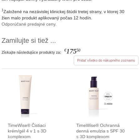
1
Založené na nezávislej klinickej štúdii tretej strany, v ktorej 30
žien malo produkt aplikovaný počas 12 hodín.
Odporúčané predajné ceny.
Zamilujte si tiež ...
175
€
50
Získajte následujúce produkty za:
Pridať všetko do nákupného zoznamu
TimeWise® Čistiaci
TimeWise® Ochranná
krém/gél 4 v 1 s 3D
denná emulzia s SPF 30
komplexom
s 3D komplexom