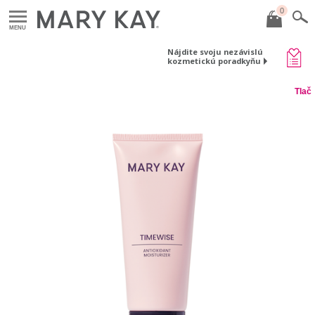
0
MENU
Nájdite svoju nezávislú
kozmetickú poradkyňu
Tlač