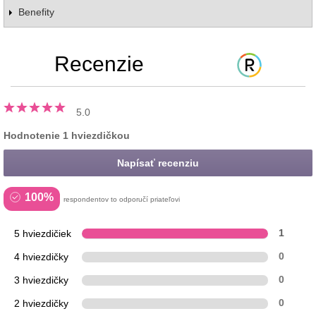
Benefity
Recenzie
5.0
Hodnotenie 1 hviezdičkou
Napísať recenziu
100%
respondentov to odporučí priateľovi
5 hviezdičiek
1
4 hviezdičky
0
3 hviezdičky
0
2 hviezdičky
0