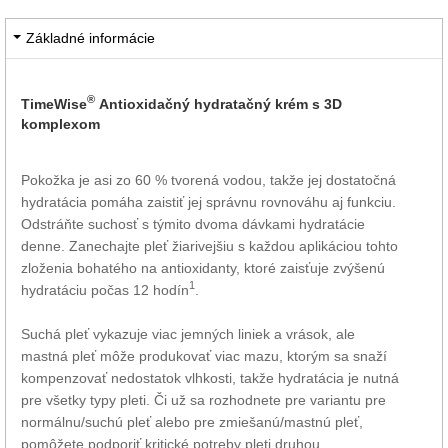
Základné informácie
®
TimeWise
Antioxidačný hydratačný krém s 3D
komplexom
Pokožka je asi zo 60 % tvorená vodou, takže jej dostatočná
hydratácia pomáha zaistiť jej správnu rovnováhu aj funkciu.
Odstráňte suchosť s týmito dvoma dávkami hydratácie
denne. Zanechajte pleť žiarivejšiu s každou aplikáciou tohto
zloženia bohatého na antioxidanty, ktoré zaisťuje zvýšenú
1
hydratáciu počas 12 hodín
.
Suchá pleť vykazuje viac jemných liniek a vrások, ale
mastná pleť môže produkovať viac mazu, ktorým sa snaží
kompenzovať nedostatok vlhkosti, takže hydratácia je nutná
pre všetky typy pleti. Či už sa rozhodnete pre variantu pre
normálnu/suchú pleť alebo pre zmiešanú/mastnú pleť,
pomôžete podporiť kritické potreby pleti druhou