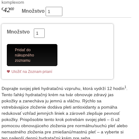
komplexom
42
€
00
Množstvo
Množstvo
Pridať do
nákupného
zoznamu
Uložiť na Zoznam prianí
1
Doprajte svojej pleti hydratačnú vzpruhu, ktorá vydrží 12 hodín
.
Tento ľahký hydratačný krém na tvár obnovuje zdravý jas
pokožky a zanecháva ju jemnú a vláčnu. Rýchlo sa
vstrebávajúce zloženie dodáva pleti antioxidanty a pomáha
redukovať vzhľad jemných liniek a zároveň zlepšuje pevnosť
pokožky. Prispôsobte tento krok potrebám svojej pleti – či už
pomocou obnovujúceho zloženia pre normálnu/suchú pleť alebo
nemastného zloženia pre zmiešanú/mastnú pleť – a vyberte si
ten najlepší denný hydratačný krém pre seba.