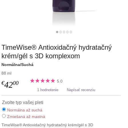
TimeWise® Antioxidačný hydratačný
krém/gél s 3D komplexom
Normálna/Suchá
88 ml
5.0
€
00
42
1 hodnotenie
Napísať recenziu
Zvolte typ vašej pleti
Normálna až suchá
Zmiešaná až mastná
TimeWise® Antioxidačný hydratačný krém/gél s 3D