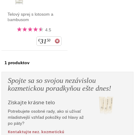
Telový sprej s lotosom a
bambusom
4.5
31
€
50
1
produktov
Spojte sa so svojou nezávislou
kozmetickou poradkyňou ešte dnes!
Získajte krásne telo
Potrebujete osobné rady, ako si užívať
mladistvejší vzhľad pokožky od hlavy až
po päty?
Kontaktujte nez. kozmetickú