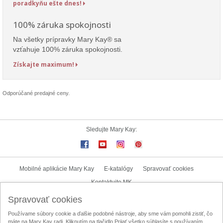
poradkyňu ešte dnes!
100% záruka spokojnosti
Na všetky prípravky Mary Kay® sa
vzťahuje 100% záruka spokojnosti.
Získajte maximum!
Odporúčané predajné ceny.
Sledujte Mary Kay:
Mobilné aplikácie Mary Kay
E-katalógy
Spravovať cookies
Kontaktujte MK
Spravovať cookies
Užívateľské podmienky
Zásady ochrany osobných údajov
Používame súbory cookie a ďalšie podobné nástroje, aby sme vám pomohli zistiť, čo
Mary Kay InTouch
Lokalizátor nezávislých kozmetických poradkýň
máte na Mary Kay radi. Kliknutím na tlačidlo Prijať všetko súhlasíte s používaním