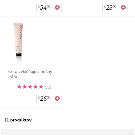
54
23
€
00
€
00
Extra zvláčňujúci nočný
krém
5.0
26
€
00
11
produktov