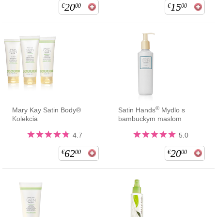
20
15
€
00
€
00
®
Mary Kay Satin Body®
Satin Hands
Mydlo s
Kolekcia
bambuckym maslom
4.7
5.0
62
20
€
00
€
00