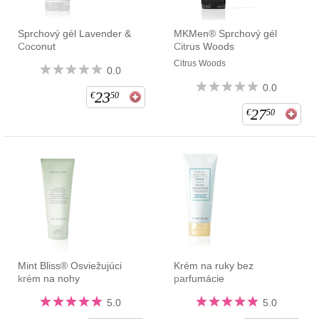
Sprchový gél Lavender &
MKMen® Sprchový gél
Coconut
Citrus Woods
Citrus Woods
0.0
0.0
23
€
50
27
€
50
Mint Bliss® Osviežujúci
Krém na ruky bez
krém na nohy
parfumácie
5.0
5.0