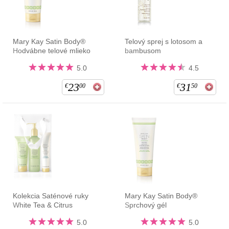
Mary Kay Satin Body®
Telový sprej s lotosom a
Hodvábne telové mlieko
bambusom
5.0
4.5
23
31
€
00
€
50
Kolekcia Saténové ruky
Mary Kay Satin Body®
White Tea & Citrus
Sprchový gél
5.0
5.0