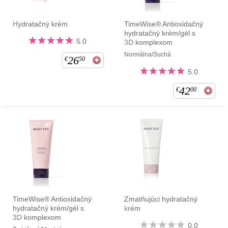
Hydratačný krém
TimeWise® Antioxidačný
hydratačný krém/gél s
5.0
3D komplexom
Normálna/Suchá
26
€
50
5.0
42
€
00
TimeWise® Antioxidačný
Zmatňujúci hydratačný
hydratačný krém/gél s
krém
3D komplexom
0.0