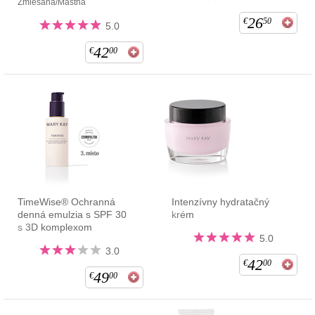
Zmiešaná/Mastná
26
€
50
5.0
42
€
00
TimeWise® Ochranná
Intenzívny hydratačný
denná emulzia s SPF 30
krém
s 3D komplexom
5.0
3.0
42
€
00
49
€
00