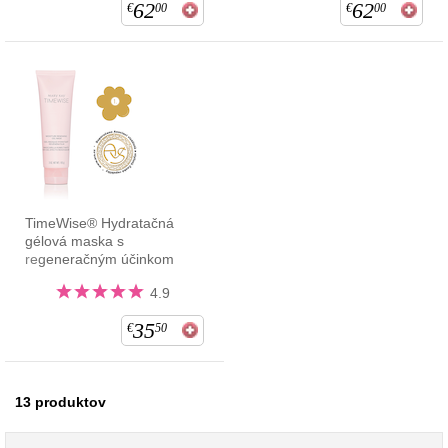
62
62
€
00
€
00
TimeWise® Hydratačná
gélová maska s
regeneračným účinkom
4.9
35
€
50
13
produktov