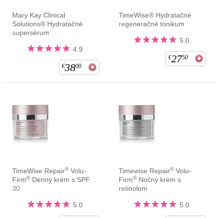
Mary Kay Clinical
TimeWise® Hydratačné
Solutions® Hydratačné
regeneračné tonikum
supersérum
5.0
4.9
27
€
50
38
€
00
®
®
TimeWise Repair
Volu-
Timewise Repair
Volu-
®
®
Firm
Denný krém s SPF
Firm
Nočný krém s
30
retinolom
5.0
5.0