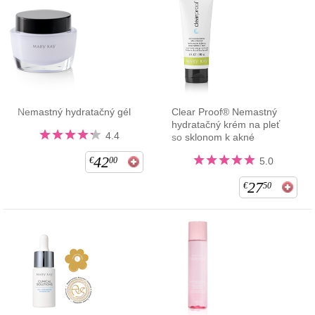
Nemastný hydratačný gél
Clear Proof® Nemastný
hydratačný krém na pleť
4.4
so sklonom k akné
42
€
00
5.0
27
€
50