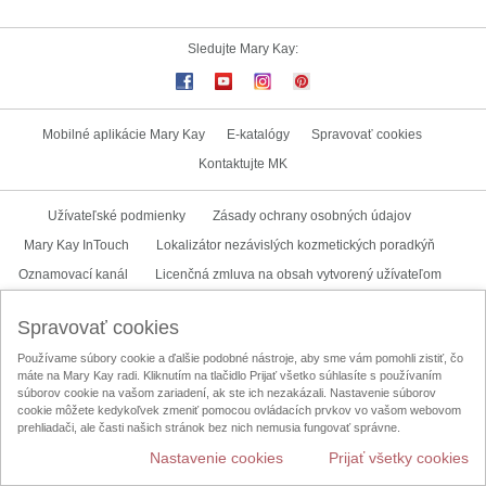
Sledujte Mary Kay:
Mobilné aplikácie Mary Kay
E-katalógy
Spravovať cookies
Kontaktujte MK
Užívateľské podmienky
Zásady ochrany osobných údajov
Mary Kay InTouch
Lokalizátor nezávislých kozmetických poradkýň
Oznamovací kanál
Licenčná zmluva na obsah vytvorený užívateľom
Spravovať cookies
Zmeniť krajinu
Používame súbory cookie a ďalšie podobné nástroje, aby sme vám pomohli zistiť, čo
máte na Mary Kay radi. Kliknutím na tlačidlo Prijať všetko súhlasíte s používaním
súborov cookie na vašom zariadení, ak ste ich nezakázali. Nastavenie súborov
cookie môžete kedykoľvek zmeniť pomocou ovládacích prvkov vo vašom webovom
prehliadači, ale časti našich stránok bez nich nemusia fungovať správne.
Nastavenie cookies
Prijať všetky cookies