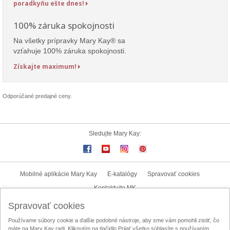
poradkyňu ešte dnes!
100% záruka spokojnosti
Na všetky prípravky Mary Kay® sa
vzťahuje 100% záruka spokojnosti.
Získajte maximum!
Odporúčané predajné ceny.
Sledujte Mary Kay:
Mobilné aplikácie Mary Kay
E-katalógy
Spravovať cookies
Kontaktujte MK
Spravovať cookies
Užívateľské podmienky
Zásady ochrany osobných údajov
Používame súbory cookie a ďalšie podobné nástroje, aby sme vám pomohli zistiť, čo
Mary Kay InTouch
Lokalizátor nezávislých kozmetických poradkýň
máte na Mary Kay radi. Kliknutím na tlačidlo Prijať všetko súhlasíte s používaním