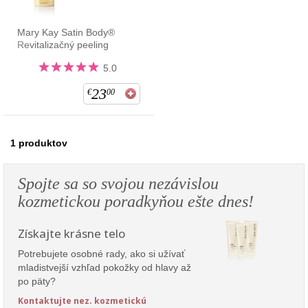
Mary Kay Satin Body®
Revitalizačný peeling
5.0
23
€
00
1
produktov
Spojte sa so svojou nezávislou
kozmetickou poradkyňou ešte dnes!
Získajte krásne telo
Potrebujete osobné rady, ako si užívať
mladistvejší vzhľad pokožky od hlavy až
po päty?
Kontaktujte nez. kozmetickú