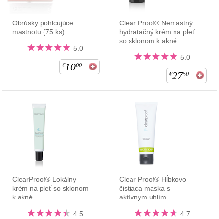
Obrúsky pohlcujúce
Clear Proof® Nemastný
mastnotu (75 ks)
hydratačný krém na pleť
so sklonom k akné
5.0
5.0
10
€
00
27
€
50
ClearProof® Lokálny
Clear Proof® Hĺbkovo
krém na pleť so sklonom
čistiaca maska s
k akné
aktívnym uhlím
4.5
4.7