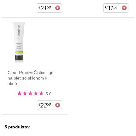
21
31
€
50
€
50
Clear Proof® Čistiaci gél
na pleť so sklonom k
akné
5.0
22
€
50
5
produktov