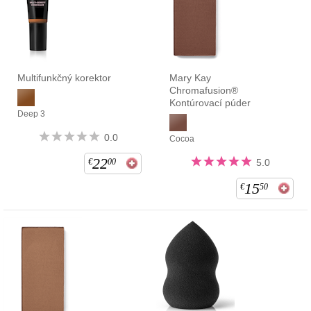
Multifunkčný korektor
Mary Kay
Chromafusion®
Kontúrovací púder
Deep 3
0.0
Cocoa
22
€
00
5.0
15
€
50