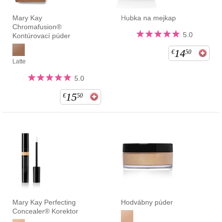
Mary Kay
Hubka na mejkap
Chromafusion®
5.0
Kontúrovací púder
14
€
50
Latte
5.0
15
€
50
Mary Kay Perfecting
Hodvábny púder
Concealer® Korektor