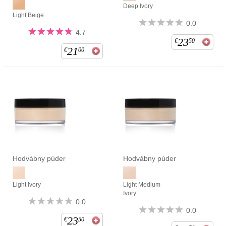
Deep Ivory
Light Beige
0.0
4.7
23
€
50
21
€
00
Hodvábny púder
Hodvábny púder
Light Ivory
Light Medium
Ivory
0.0
0.0
23
€
50