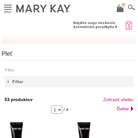
0
MENU
Nájdite svoju nezávislú
kozmetickú poradkyňu
Pleť
Filter
Filter
53
produktov
Zobraziť všetko
Ďalšie
/
4