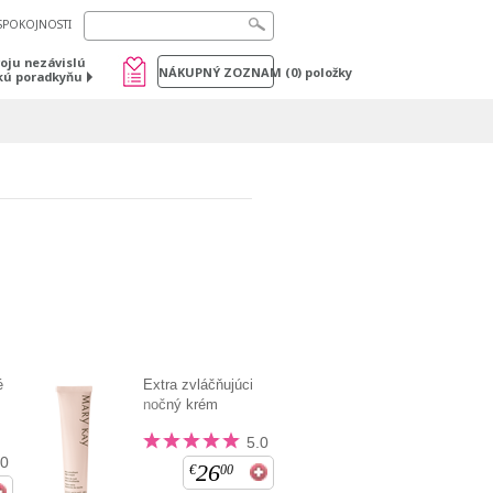
SPOKOJNOSTI
voju nezávislú
NÁKUPNÝ ZOZNAM
(
0
) položky
kú poradkyňu
é
Extra zvláčňujúci
nočný krém
5.0
.0
26
€
00