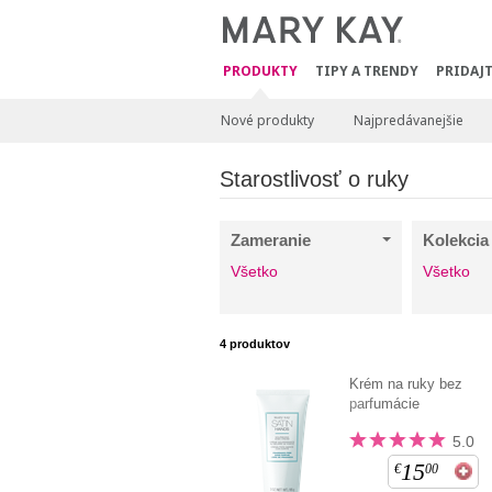
PRODUKTY
TIPY A TRENDY
PRIDAJT
Nové produkty
Najpredávanejšie
Starostlivosť o ruky
Zameranie
Kolekcia
Všetko
Všetko
4
produktov
Krém na ruky bez
parfumácie
5.0
15
€
00