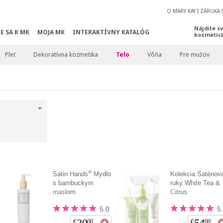
O MARY KAY
ZÁRUKA 
Nájdite s
E SA K MK
MOJA MK
INTERAKTÍVNY KATALÓG
kozmetic
Pleť
Dekoratívna kozmetika
Telo
Vôňa
Pre mužov
®
Satin Hands
Mydlo
Kolekcia Saténov
s bambuckym
ruky White Tea &
maslom
Citrus
5.0
5
20
54
€
00
€
00