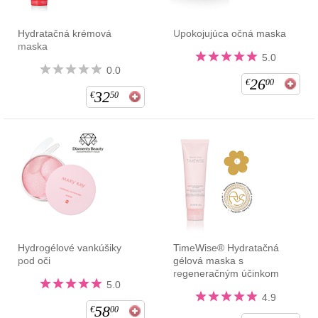
Hydratačná krémová
Upokojujúca očná maska
maska
5.0
0.0
26
€
00
32
€
50
Hydrogélové vankúšiky
TimeWise® Hydratačná
pod oči
gélová maska s
regeneračným účinkom
5.0
4.9
58
€
00