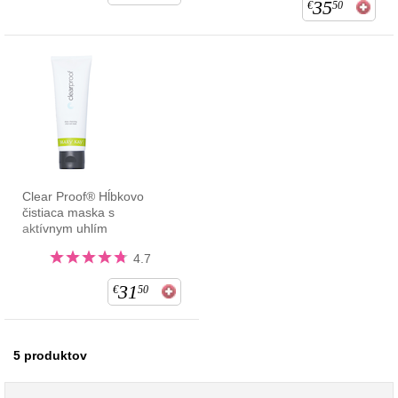
35
€
50
Clear Proof® Hĺbkovo
čistiaca maska s
aktívnym uhlím
4.7
31
€
50
5
produktov