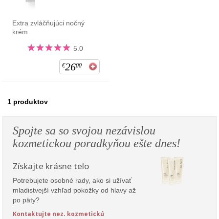
Extra zvláčňujúci nočný
krém
5.0
26
€
00
1
produktov
Spojte sa so svojou nezávislou
kozmetickou poradkyňou ešte dnes!
Získajte krásne telo
Potrebujete osobné rady, ako si užívať
mladistvejší vzhľad pokožky od hlavy až
po päty?
Kontaktujte nez. kozmetickú