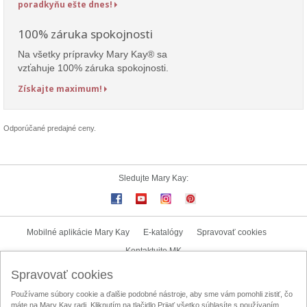
poradkyňu ešte dnes!
100% záruka spokojnosti
Na všetky prípravky Mary Kay® sa
vzťahuje 100% záruka spokojnosti.
Získajte maximum!
Odporúčané predajné ceny.
Sledujte Mary Kay:
Mobilné aplikácie Mary Kay
E-katalógy
Spravovať cookies
Kontaktujte MK
Spravovať cookies
Užívateľské podmienky
Zásady ochrany osobných údajov
Používame súbory cookie a ďalšie podobné nástroje, aby sme vám pomohli zistiť, čo
Mary Kay InTouch
Lokalizátor nezávislých kozmetických poradkýň
máte na Mary Kay radi. Kliknutím na tlačidlo Prijať všetko súhlasíte s používaním