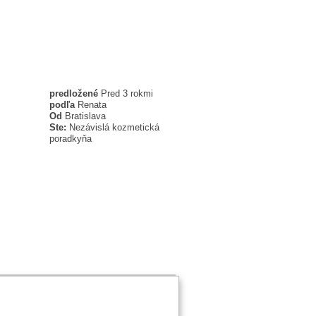
predložené
Pred 3 rokmi
podľa
Renata
Od
Bratislava
Ste:
Nezávislá kozmetická
poradkyňa
taktujte MK