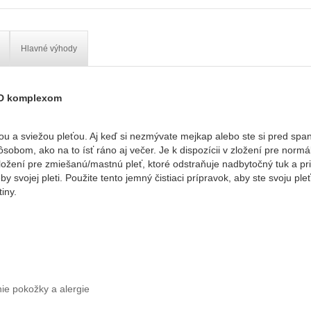
Hlavné výhody
 3D komplexom
tou a sviežou pleťou. Aj keď si nezmývate mejkap alebo ste si pred spaním
sobom, ako na to ísť ráno aj večer. Je k dispozícii v zložení pre normál
ožení pre zmiešanú/mastnú pleť, ktoré odstraňuje nadbytočný tuk a pri
y svojej pleti. Použite tento jemný čistiaci prípravok, aby ste svoju pleť 
iny.
ie pokožky a alergie