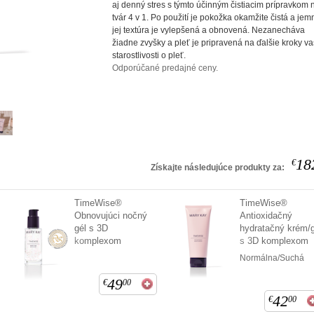
aj denný stres s týmto účinným čistiacim prípravkom 
tvár 4 v 1. Po použití je pokožka okamžite čistá a jem
jej textúra je vylepšená a obnovená. Nezanecháva
žiadne zvyšky a pleť je pripravená na ďalšie kroky va
starostlivosti o pleť.
Odporúčané predajné ceny.
18
€
Získajte následujúce produkty za:
TimeWise®
TimeWise®
Obnovujúci nočný
Antioxidačný
gél s 3D
hydratačný krém/g
komplexom
s 3D komplexom
Normálna/Suchá
49
€
00
42
€
00