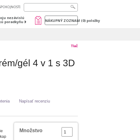
SPOKOJNOSTI
voju nezávislú
NÁKUPNÝ ZOZNAM
(
0
) položky
kú poradkyňu
Tlač
rém/gél 4 v 1 s 3D
tenia
Napísať recenziu
Množstvo
ie
jkap