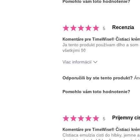
Pomohlo vám toto hodnotenie?
typ pleti
mastná
Recenzia
5
Komentáre pre TimeWise® Čistiaci krém
Ja tento produkt používam dlho a som
všetkými 👐
Viac informácií
Aká je vaša skúsenosť s používaním
Odporučili by ste tento produkt?
Áno
prípravku?
typ pleti
Pomohlo vám toto hodnotenie?
Prijemny ci
5
Komentáre pre TimeWise® Čistiaci krém
CIstiaca emulzia cisti do hlbky, jemne