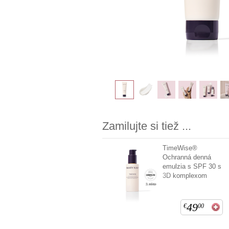
Zamilujte si tiež ...
TimeWise®
Ochranná denná
emulzia s SPF 30 s
3D komplexom
49
€
00