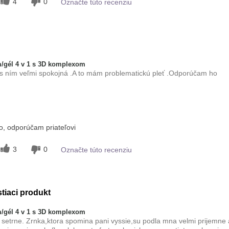
4
0
Označte túto recenziu
/gél 4 v 1 s 3D komplexom
 s ním veľmi spokojná .A to mám problematickú pleť .Odporúčam ho
 tohto
Príjemný pocit na
, odporúčam priateľovi
pokožke
mastná
3
0
Označte túto recenziu
stiaci produkt
/gél 4 v 1 s 3D komplexom
 a setrne. Zrnka,ktora spomina pani vyssie,su podla mna velmi prijemne 