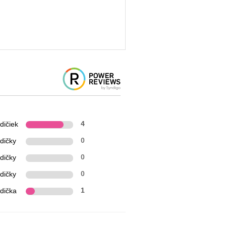
dičiek
4
dičky
0
dičky
0
dičky
0
zdička
1