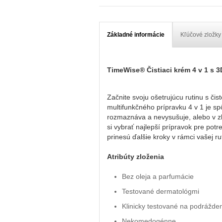
Základné informácie
Kľúčové zložky
TimeWise® Čistiaci krém 4 v 1 s
Začnite svoju ošetrujúcu rutinu s čis
multifunkčného prípravku 4 v 1 je spô
rozmaznáva a nevysušuje, alebo v zl
si vybrať najlepší prípravok pre potreb
prinesú ďalšie kroky v rámci vašej rut
Atribúty zloženia
Bez oleja a parfumácie
Testované dermatológmi
Klinicky testované na podrážden
Nekomedogénne