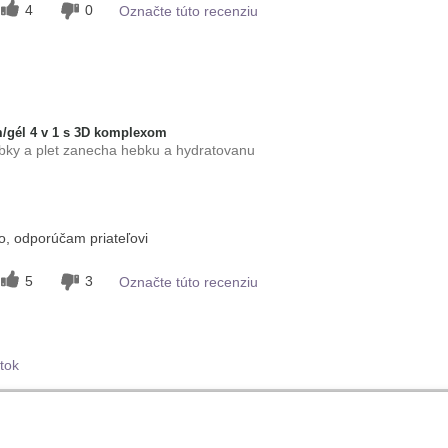
4
0
Označte túto recenziu
/gél 4 v 1 s 3D komplexom
hlbky a plet zanecha hebku a hydratovanu
 tohto
Príjemný pocit na
, odporúčam priateľovi
pokožke
normálna
5
3
Označte túto recenziu
tok
Mobilné aplikácie Mary Kay
E-katalógy
Spravovať cookies
Kon