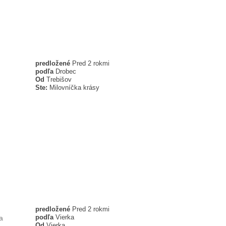
predložené
Pred 2 rokmi
podľa
Drobec
Od
Trebišov
Ste:
Milovníčka krásy
predložené
Pred 2 rokmi
podľa
Vierka
a
Od
Vierka