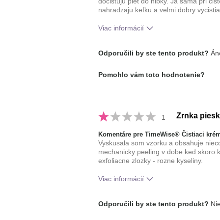
docistuju plet do hlbky. Ja sama pri cis
nahradzaju kefku a velmi dobry vycisti
Viac informácií
Aká je vaša skúsenosť s používaním
Odporučili by ste tento produkt?
Áno
prípravku?
typ pleti
Pomohlo vám toto hodnotenie?
Zrnka piesk
1
Komentáre pre TimeWise® Čistiaci krém
Vyskusala som vzorku a obsahuje nieco 
mechanicky peeling v dobe ked skoro 
exfoliacne zlozky - rozne kyseliny.
Viac informácií
typ pleti
mastná
Odporučili by ste tento produkt?
Nie