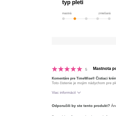
typ pleti
mastná
zmiešaná
Mastnota p
5
Komentáre pre TimeWise® Čistiaci krém
Toto čistenie je mojim nádychom pre pl
Viac informácií
Aká je vaša skúsenosť s
Aplikuje 
Odporučili by ste tento produkt?
Áno
používaním tohto
Osviežujú
prípravku?
množstvo