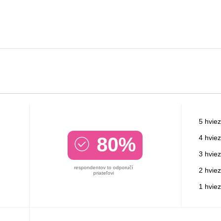
5 hviez
80%
4 hviez
3 hviez
respondentov to odporučí
2 hviez
priateľovi
1 hvie