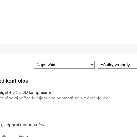
od kontrolou
/gél 4 v 1 s 3D komplexom
eť ráno aj večer. Milujem ako odmastňuje a zjemňuje pleť.
sa rovnomerne, Netreba použiť tampón,
, odporúčam priateľovi
ci, Príjemný pocit na pokožke, Stačí malé