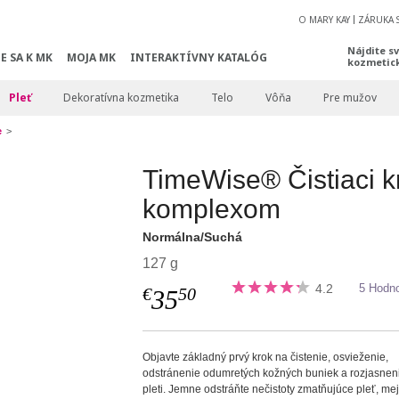
O MARY KAY
ZÁRUKA 
Nájdite s
E SA K MK
MOJA MK
INTERAKTÍVNY KATALÓG
kozmetic
Pleť
Dekoratívna kozmetika
Telo
Vôňa
Pre mužov
e
TimeWise® Čistiaci k
komplexom
Normálna/Suchá
127 g
4.2
5 Hodno
€
50
35
Objavte základný prvý krok na čistenie, osvieženie,
odstránenie odumretých kožných buniek a rozjasnen
pleti. Jemne odstráňte nečistoty zmatňujúce pleť, me