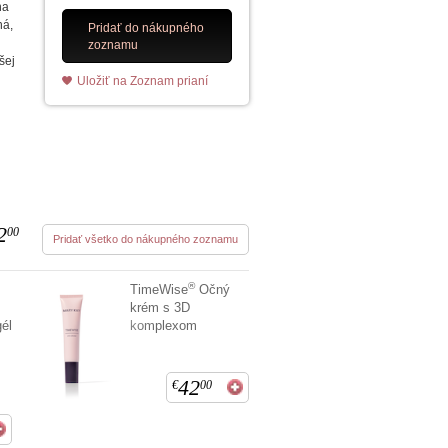
na
ná,
Pridať do nákupného
zoznamu
šej
Uložiť na Zoznam prianí
2
00
Pridať všetko do nákupného zoznamu
®
TimeWise
Očný
krém s 3D
él
komplexom
42
€
00