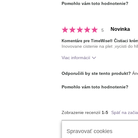
Pomohlo vám toto hodnotenie?
Novinka
5
Komentáre pre TimeWise® Čistiaci krém
Inovovane cistenie na plet ,vycisti do 
Viac informácií
Aká je vaša skúsenosť s používaním
Odporučili by ste tento produkt?
Áno
prípravku?
typ pleti
Pomohlo vám toto hodnotenie?
Zobrazenie recenzií
1-5
Späť na začia
Sledujte Mary Kay:
Spravovať cookies