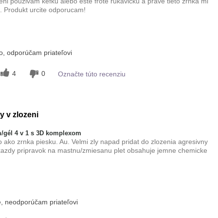
teni pouzivam kefku alebo este frote rukavicku a prave tieto zrnka mi
a. Produkt urcite odporucam!
 tohto
Príjemný pocit na
, odporúčam priateľovi
pokožke
zmiešaná
4
0
Označte túto recenziu
y v zlozeni
/gél 4 v 1 s 3D komplexom
ako zrnka piesku. Au. Velmi zly napad pridat do zlozenia agresivny
kazdy pripravok na mastnu/zmiesanu plet obsahuje jemne chemicke
, neodporúčam priateľovi