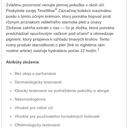
Zvláštnu pozornosť venujte jemnej pokožke v okolí očí.
®
Poskytnite svojej TimeWise
Zázračnej kolekcii maximálnu
posilu s týmto očným krémom, ktorý pomáha bojovať proti
rôznym príznakom viditeľného starnutia pleti a únavy.
Zloženie zahŕňa extrakt z rias — čo je zložka, ktorá pomáha
predchádzať opuchnutým vačkom pod očami* a obmedzuje
pigment, ktorý prispieva k vzhľadu tmavých kruhov. Tento
nutný produkt starostlivosti o pleť (link to nighttime skin
1
routine article) zaisťuje hydratáciu počas 12 hodín.
Atribúty zloženia
Bez oleja a parfumácie
Dermatologicky testované
Klinicky testované na podráždenie pokožky a alergie
Nekomedogénne
Vhodné pre citlivé oči
Vhodné pre používateľov kontaktných šošoviek
Oftalmologicky testované