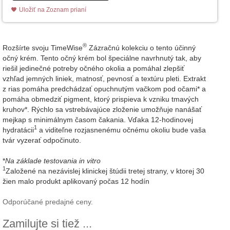
Uložiť na Zoznam prianí
®
Rozšírte svoju TimeWise
Zázračnú kolekciu o tento účinný
očný krém. Tento očný krém bol špeciálne navrhnutý tak, aby
riešil jedinečné potreby očného okolia a pomáhal zlepšiť
vzhľad jemných liniek, matnosť, pevnosť a textúru pleti. Extrakt
z rias pomáha predchádzať opuchnutým vačkom pod očami* a
pomáha obmedziť pigment, ktorý prispieva k vzniku tmavých
kruhov*. Rýchlo sa vstrebávajúce zloženie umožňuje nanášať
mejkap s minimálnym časom čakania. Vďaka 12-hodinovej
1
hydratácii
a viditeľne rozjasnenému očnému okoliu bude vaša
tvár vyzerať odpočinuto.
*
Na základe testovania in vitro
1
Založené na nezávislej klinickej štúdii tretej strany, v ktorej 30
žien malo produkt aplikovaný počas 12 hodín
Odporúčané predajné ceny.
Zamilujte si tiež ...