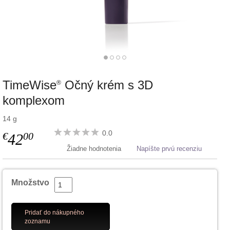
TimeWise
Očný krém s 3D
®
komplexom
14 g
0.0
€
00
42
Žiadne hodnotenia
Napíšte prvú recenziu
Množstvo
Pridať do nákupného
zoznamu