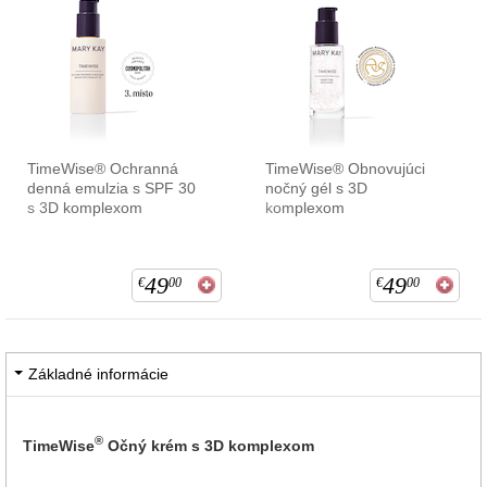
TimeWise® Ochranná
TimeWise® Obnovujúci
denná emulzia s SPF 30
nočný gél s 3D
s 3D komplexom
komplexom
49
49
€
00
€
00
Základné informácie
®
TimeWise
Očný krém s 3D komplexom