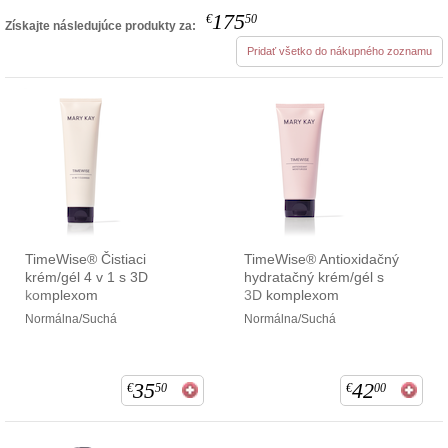
175
€
50
Získajte následujúce produkty za:
Pridať všetko do nákupného zoznamu
TimeWise® Čistiaci
TimeWise® Antioxidačný
krém/gél 4 v 1 s 3D
hydratačný krém/gél s
komplexom
3D komplexom
Normálna/Suchá
Normálna/Suchá
35
42
€
50
€
00