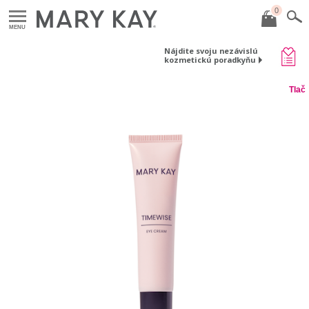
0
MENU
Nájdite svoju nezávislú
kozmetickú poradkyňu
Tlač