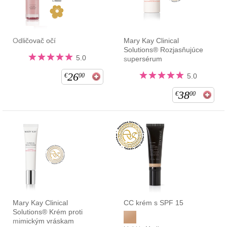
Odličovač očí
Mary Kay Clinical
Solutions® Rozjasňujúce
5.0
supersérum
26
€
00
5.0
38
€
00
Mary Kay Clinical
CC krém s SPF 15
Solutions® Krém proti
mimickým vráskam