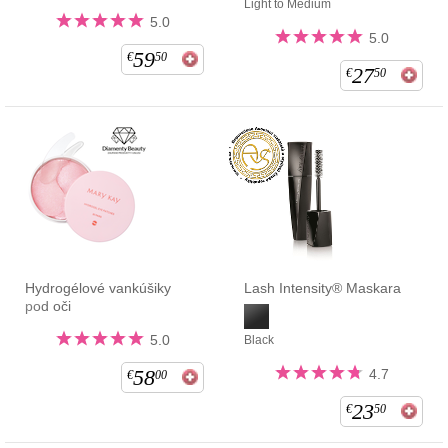
Light to Medium
5.0
5.0
59
€
50
27
€
50
Hydrogélové vankúšiky
Lash Intensity® Maskara
pod oči
5.0
Black
58
4.7
€
00
23
€
50