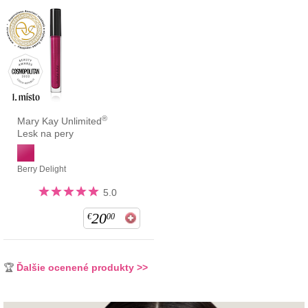
®
Mary Kay Unlimited
Lesk na pery
Berry Delight
5.0
20
€
00
🏆
Ďalšie ocenené produkty >>