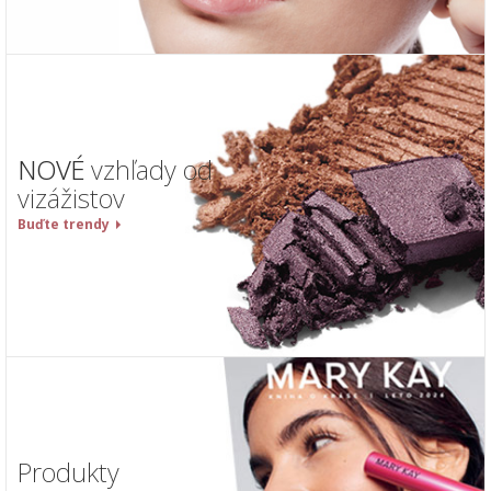
NOVÉ
vzhľady od
vizážistov
Buďte trendy
Produkty