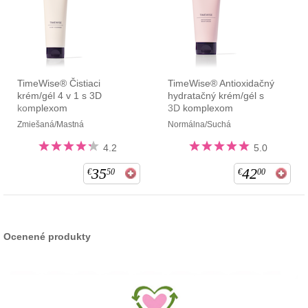
TimeWise® Čistiaci
TimeWise® Antioxidačný
krém/gél 4 v 1 s 3D
hydratačný krém/gél s
komplexom
3D komplexom
Zmiešaná/Mastná
Normálna/Suchá
4.2
5.0
35
42
€
50
€
00
Ocenené produkty