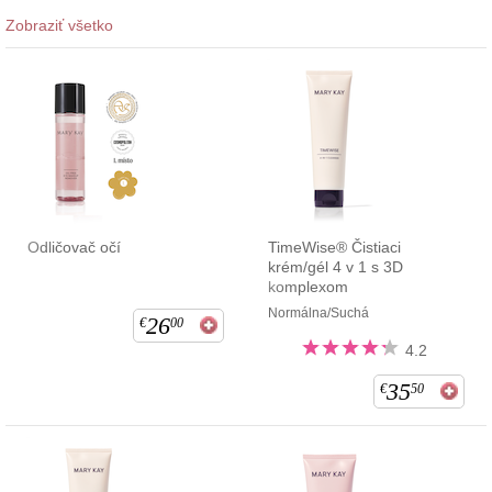
Zobraziť všetko
Odličovač očí
TimeWise® Čistiaci
krém/gél 4 v 1 s 3D
komplexom
Normálna/Suchá
26
€
00
4.2
35
€
50