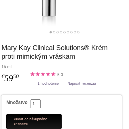
Mary Kay Clinical Solutions® Krém
proti mimickým vráskam
15 ml
5.0
€
50
59
1 hodnotenie
Napísať recenziu
Množstvo
Pridať do nákupného
zoznamu