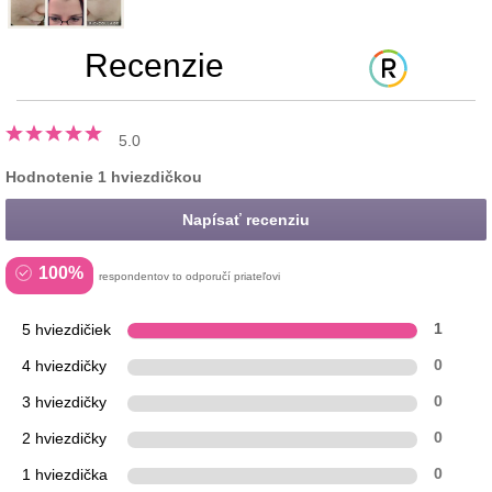
Recenzie
5.0
Hodnotenie 1 hviezdičkou
Napísať recenziu
100%
respondentov to odporučí priateľovi
5 hviezdičiek
1
4 hviezdičky
0
3 hviezdičky
0
2 hviezdičky
0
1 hviezdička
0