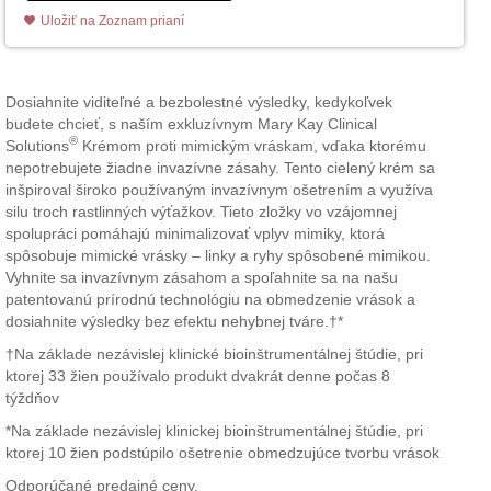
Uložiť na Zoznam prianí
Dosiahnite viditeľné a bezbolestné výsledky, kedykoľvek
budete chcieť, s naším exkluzívnym Mary Kay Clinical
®
Solutions
Krémom proti mimickým vráskam, vďaka ktorému
nepotrebujete žiadne invazívne zásahy. Tento cielený krém sa
inšpiroval široko používaným invazívnym ošetrením a využíva
silu troch rastlinných výťažkov. Tieto zložky vo vzájomnej
spolupráci pomáhajú minimalizovať vplyv mimiky, ktorá
spôsobuje mimické vrásky – linky a ryhy spôsobené mimikou.
Vyhnite sa invazívnym zásahom a spoľahnite sa na našu
patentovanú prírodnú technológiu na obmedzenie vrások a
dosiahnite výsledky bez efektu nehybnej tváre.†*
†Na základe nezávislej klinické bioinštrumentálnej štúdie, pri
ktorej 33 žien používalo produkt dvakrát denne počas 8
týždňov
*Na základe nezávislej klinickej bioinštrumentálnej štúdie, pri
ktorej 10 žien podstúpilo ošetrenie obmedzujúce tvorbu vrások
Odporúčané predajné ceny.