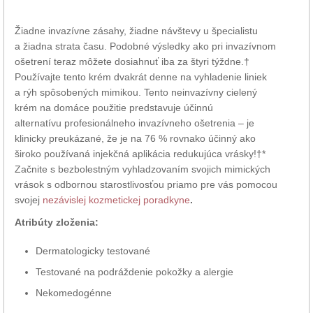
Žiadne invazívne zásahy, žiadne návštevy u špecialistu
a žiadna strata času. Podobné výsledky ako pri invazívnom
ošetrení teraz môžete dosiahnuť iba za štyri týždne.†
Používajte tento krém dvakrát denne na vyhladenie liniek
a rýh spôsobených mimikou. Tento neinvazívny cielený
krém na domáce použitie predstavuje účinnú
alternatívu profesionálneho invazívneho ošetrenia – je
klinicky preukázané, že je na 76 % rovnako účinný ako
široko používaná injekčná aplikácia redukujúca vrásky!†*
Začnite s bezbolestným vyhladzovaním svojich mimických
vrások s odbornou starostlivosťou priamo pre vás pomocou
svojej
nezávislej kozmetickej poradkyne
.
Atribúty zloženia:
Dermatologicky testované
Testované na podráždenie pokožky a alergie
Nekomedogénne