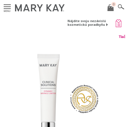
0
MENU
Nájdite svoju nezávislú
kozmetickú poradkyňu
Tlač