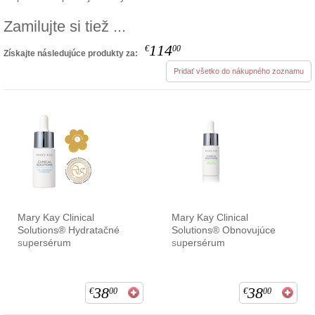
Zamilujte si tiež ...
114
€
00
Získajte následujúce produkty za:
Pridať všetko do nákupného zoznamu
Mary Kay Clinical
Mary Kay Clinical
Solutions® Hydratačné
Solutions® Obnovujúce
supersérum
supersérum
38
38
€
00
€
00