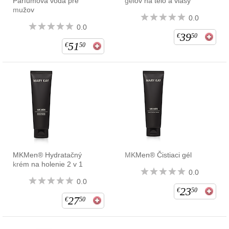
Parfumová voda pre
gélov na telo a vlasy
mužov
0.0
0.0
39
€
50
51
€
50
MKMen® Hydratačný
MKMen® Čistiaci gél
krém na holenie 2 v 1
0.0
0.0
23
€
50
27
€
50