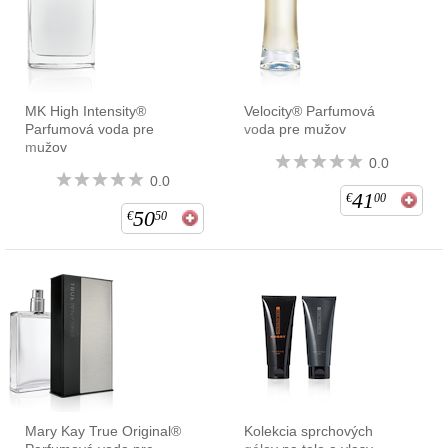
MK High Intensity®
Velocity® Parfumová
Parfumová voda pre
voda pre mužov
mužov
0.0
0.0
41
€
00
50
€
50
Mary Kay True Original®
Kolekcia sprchových