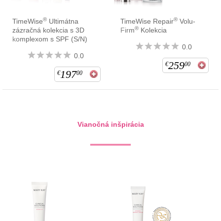
®
®
TimeWise
Ultimátna
TimeWise Repair
Volu-
®
zázračná kolekcia s 3D
Firm
Kolekcia
komplexom s SPF (S/N)
0.0
0.0
259
€
00
197
€
00
Vianočná inšpirácia