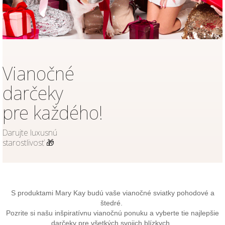
Vianočné
darčeky
pre každého!
Darujte luxusnú
starostlivosť 🎁
S produktami Mary Kay budú vaše vianočné sviatky pohodové a
štedré.
Pozrite si našu inšpiratívnu vianočnú ponuku a vyberte tie najlepšie
darčeky pre všetkých svojich blízkych.