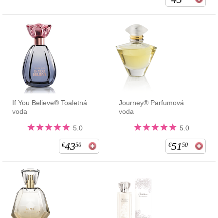
If You Believe® Toaletná
Journey® Parfumová
voda
voda
5.0
5.0
43
51
€
50
€
50