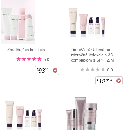
Zmatňujúca kolekcia
TimeWise® Ultimátna
zázračná kolekcia s 3D
5.0
komplexom s SPF (Z/M)
93
€
50
0.0
197
€
00