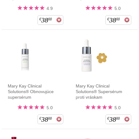
4.9
5.0
38
38
€
00
€
00
Mary Kay Clinical
Mary Kay Clinical
Solutions® Obnovujúce
Solutions® Supersérum
supersérum
proti vráskam
5.0
5.0
38
38
€
00
€
00