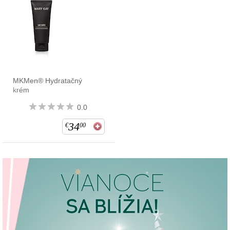
MKMen® Hydratačný
krém
0.0
34
€
00