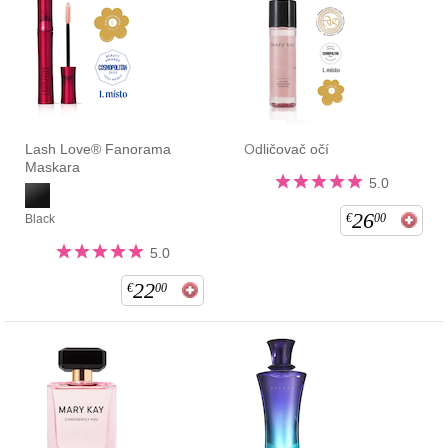
Lash Love® Fanorama
Odličovač očí
Maskara
5.0
26
€
00
Black
5.0
22
€
00