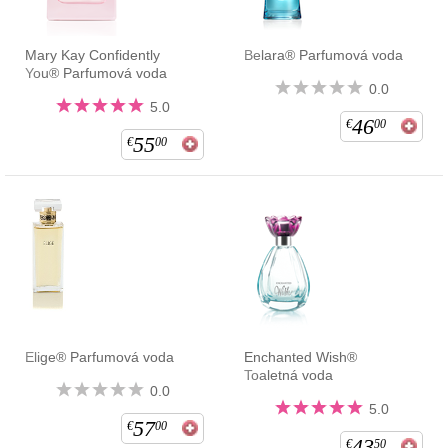
Mary Kay Confidently
Belara® Parfumová voda
You® Parfumová voda
0.0
5.0
46
€
00
55
€
00
Elige® Parfumová voda
Enchanted Wish®
Toaletná voda
0.0
5.0
57
€
00
43
€
50