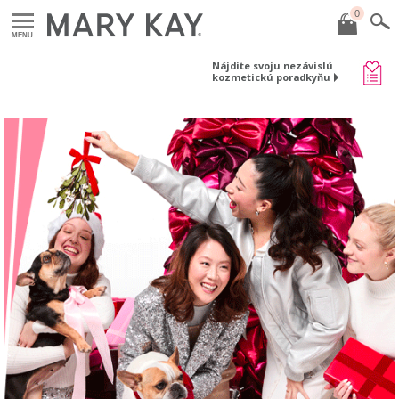
0
MENU
Nájdite svoju nezávislú
kozmetickú poradkyňu