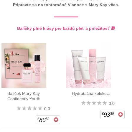
Pripravte sa na tohtoročné Vianoce s Mary Kay včas.
Balíčky plné krásy pre každú pleť a príležitosť 🎁
Balíček Mary Kay
Hydratačná kolekcia
Confidently You®
0.0
0.0
93
€
50
86
€
50