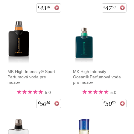
43
47
€
50
€
50
MK High Intensity® Sport
MK High Intensity
Parfumová voda pre
Ocean® Parfumová voda
mužov
pre mužov
5.0
5.0
50
50
€
50
€
50