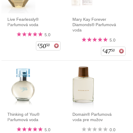
Live Fearlessly®
Mary Kay Forever
Parfumová voda
Diamonds® Parfumová
voda
5.0
5.0
50
€
50
47
€
50
Thinking of You®
Domain® Parfumová
Parfumová voda
voda pre mužov
5.0
0.0