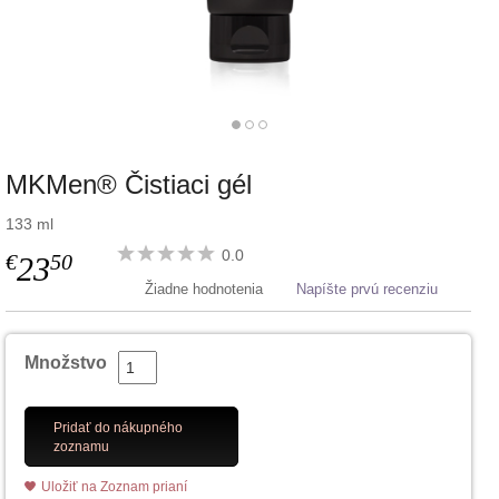
MKMen® Čistiaci gél
133 ml
0.0
€
50
23
Žiadne hodnotenia
Napíšte prvú recenziu
Množstvo
Pridať do nákupného
zoznamu
Uložiť na Zoznam prianí