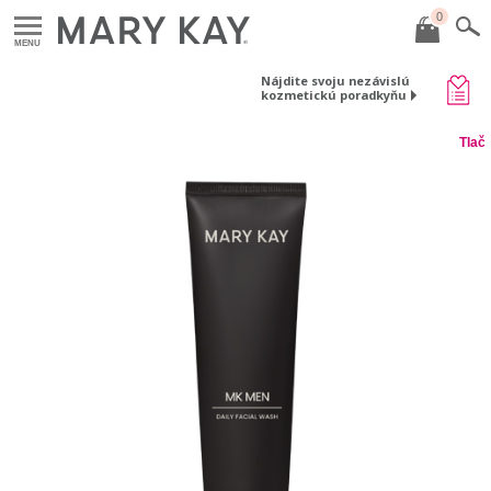
0
MENU
Nájdite svoju nezávislú
kozmetickú poradkyňu
Tlač