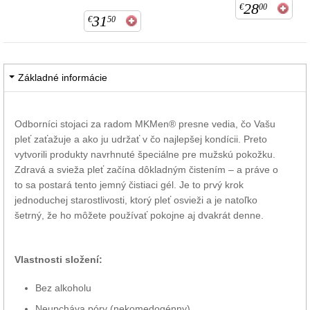
28
€
00
31
€
50
Základné informácie
Odborníci stojaci za radom MKMen® presne vedia, čo Vašu
pleť zaťažuje a ako ju udržať v čo najlepšej kondícii. Preto
vytvorili produkty navrhnuté špeciálne pre mužskú pokožku.
Zdravá a svieža pleť začína dôkladným čistením – a práve o
to sa postará tento jemný čistiaci gél. Je to prvý krok
jednoduchej starostlivosti, ktorý pleť osvieži a je natoľko
šetrný, že ho môžete používať pokojne aj dvakrát denne.
Vlastnosti složení:
Bez alkoholu
Neupcháva póry (nekomedogénny)