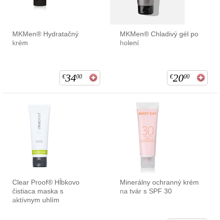
MKMen® Hydratačný
MKMen® Chladivý gél po
krém
holení
34
20
€
00
€
00
Clear Proof® Hĺbkovo
Minerálny ochranný krém
čistiaca maska s
na tvár s SPF 30
aktívnym uhlím