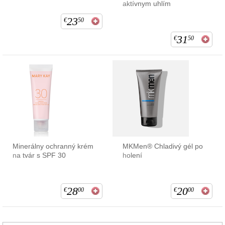
aktívnym uhlím
23
€
50
31
€
50
Minerálny ochranný krém
MKMen® Chladivý gél po
na tvár s SPF 30
holení
28
20
€
00
€
00