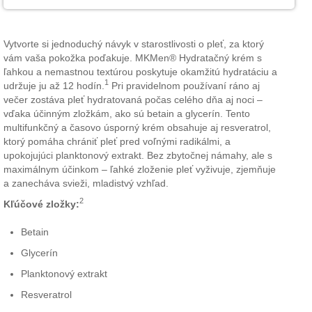
Vytvorte si jednoduchý návyk v starostlivosti o pleť, za ktorý
vám vaša pokožka poďakuje. MKMen® Hydratačný krém s
ľahkou a nemastnou textúrou poskytuje okamžitú hydratáciu a
1
udržuje ju až 12 hodín.
Pri pravidelnom používaní ráno aj
večer zostáva pleť hydratovaná počas celého dňa aj noci –
vďaka účinným zložkám, ako sú betain a glycerín. Tento
multifunkčný a časovo úsporný krém obsahuje aj resveratrol,
ktorý pomáha chrániť pleť pred voľnými radikálmi, a
upokojujúci planktonový extrakt. Bez zbytočnej námahy, ale s
maximálnym účinkom – ľahké zloženie pleť vyživuje, zjemňuje
a zanecháva svieži, mladistvý vzhľad.
2
Kľúčové zložky:
Betain
Glycerín
Planktonový extrakt
Resveratrol