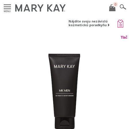
0
MENU
Nájdite svoju nezávislú
kozmetickú poradkyňu
Tlač