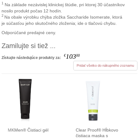
1
Na základe nezávislej klinickej štúdie, pri ktorej 30 účastníkov
nosilo produkt počas 12 hodín.
2
Na obale výrobku chýba zložka Saccharide Isomerate, ktorá
je súčasťou jeho skutočného zloženia; ide o tlačovú chybu.
Odporúčané predajné ceny.
Zamilujte si tiež ...
103
€
00
Získajte následujúce produkty za:
Pridať všetko do nákupného zoznamu
MKMen® Čistiaci gél
Clear Proof® Hĺbkovo
čistiaca maska s