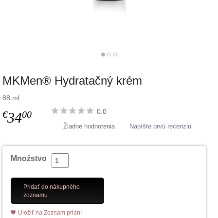
MKMen® Hydratačný krém
88 ml
0.0
€
00
34
Žiadne hodnotenia
Napíšte prvú recenziu
Množstvo
Pridať do nákupného
zoznamu
Uložiť na Zoznam prianí