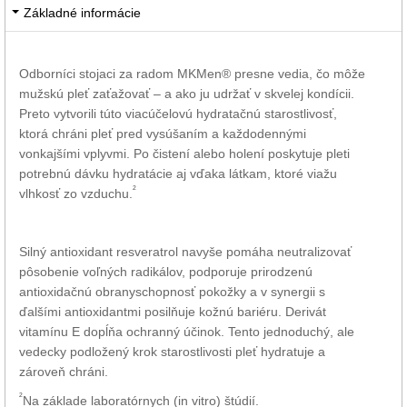
Základné informácie
Odborníci stojaci za radom MKMen® presne vedia, čo môže
mužskú pleť zaťažovať – a ako ju udržať v skvelej kondícii.
Preto vytvorili túto viacúčelovú hydratačnú starostlivosť,
ktorá chráni pleť pred vysúšaním a každodennými
vonkajšími vplyvmi. Po čistení alebo holení poskytuje pleti
potrebnú dávku hydratácie aj vďaka látkam, ktoré viažu
²
vlhkosť zo vzduchu.
Silný antioxidant resveratrol navyše pomáha neutralizovať
pôsobenie voľných radikálov, podporuje prirodzenú
antioxidačnú obranyschopnosť pokožky a v synergii s
ďalšími antioxidantmi posilňuje kožnú bariéru. Derivát
vitamínu E dopĺňa ochranný účinok. Tento jednoduchý, ale
vedecky podložený krok starostlivosti pleť hydratuje a
zároveň chráni.
²
Na základe laboratórnych (in vitro) štúdií.