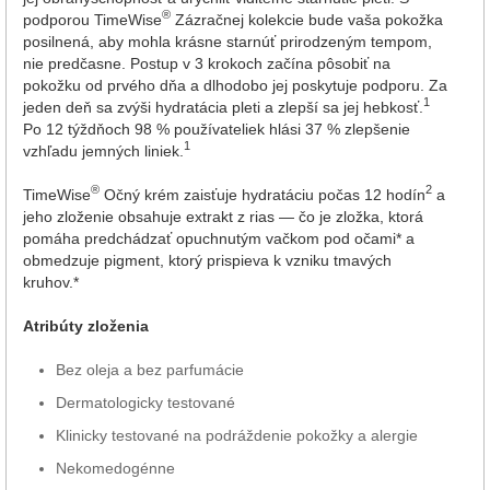
®
podporou TimeWise
Zázračnej kolekcie bude vaša pokožka
posilnená, aby mohla krásne starnúť prirodzeným tempom,
nie predčasne. Postup v 3 krokoch začína pôsobiť na
pokožku od prvého dňa a dlhodobo jej poskytuje podporu. Za
1
jeden deň sa zvýši hydratácia pleti a zlepší sa jej hebkosť.
Po 12 týždňoch 98 % používateliek hlási 37 % zlepšenie
1
vzhľadu jemných liniek.
®
2
TimeWise
Očný krém zaisťuje hydratáciu počas 12 hodín
a
jeho zloženie obsahuje extrakt z rias — čo je zložka, ktorá
pomáha predchádzať opuchnutým vačkom pod očami* a
obmedzuje pigment, ktorý prispieva k vzniku tmavých
kruhov.*
Atribúty zloženia
Bez oleja a bez parfumácie
Dermatologicky testované
Klinicky testované na podráždenie pokožky a alergie
Nekomedogénne