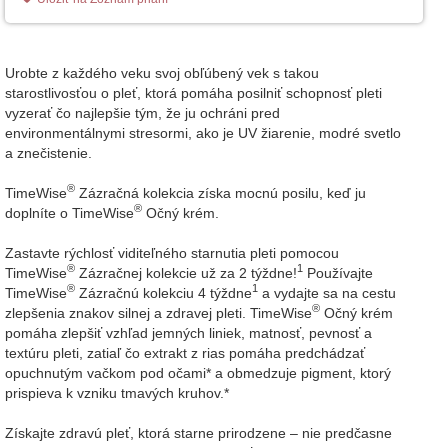
Urobte z každého veku svoj obľúbený vek s takou
starostlivosťou o pleť, ktorá pomáha posilniť schopnosť pleti
vyzerať čo najlepšie tým, že ju ochráni pred
environmentálnymi stresormi, ako je UV žiarenie, modré svetlo
a znečistenie.
®
TimeWise
Zázračná kolekcia získa mocnú posilu, keď ju
®
doplníte o TimeWise
Očný krém.
Zastavte rýchlosť viditeľného starnutia pleti pomocou
®
1
TimeWise
Zázračnej kolekcie už za 2 týždne!
Používajte
®
1
TimeWise
Zázračnú kolekciu 4 týždne
a vydajte sa na cestu
®
zlepšenia znakov silnej a zdravej pleti. TimeWise
Očný krém
pomáha zlepšiť vzhľad jemných liniek, matnosť, pevnosť a
textúru pleti, zatiaľ čo extrakt z rias pomáha predchádzať
opuchnutým vačkom pod očami* a obmedzuje pigment, ktorý
prispieva k vzniku tmavých kruhov.*
Získajte zdravú pleť, ktorá starne prirodzene – nie predčasne