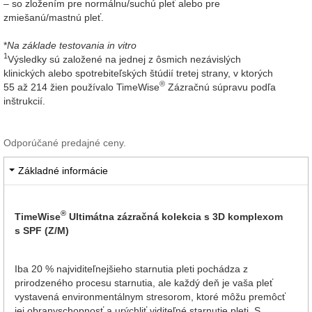
– so zložením pre normálnu/suchú pleť alebo pre
zmiešanú/mastnú pleť.
*
Na základe testovania in vitro
1
Výsledky sú založené na jednej z ôsmich nezávislých
klinických alebo spotrebiteľských štúdií tretej strany, v ktorých
®
55 až 214 žien používalo TimeWise
Zázračnú súpravu podľa
inštrukcií.
Odporúčané predajné ceny.
Základné informácie
®
TimeWise
Ultimátna zázračná kolekcia s 3D komplexom
s SPF (Z/M)
Iba 20 % najviditeľnejšieho starnutia pleti pochádza z
prirodzeného procesu starnutia, ale každý deň je vaša pleť
vystavená environmentálnym stresorom, ktoré môžu premôcť
jej obranyschopnosť a urýchliť viditeľné starnutie pleti. S