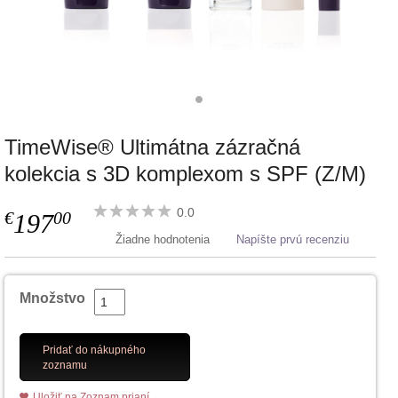
TimeWise® Ultimátna zázračná
kolekcia s 3D komplexom s SPF (Z/M)
0.0
€
00
197
Žiadne hodnotenia
Napíšte prvú recenziu
Množstvo
Pridať do nákupného
zoznamu
Uložiť na Zoznam prianí