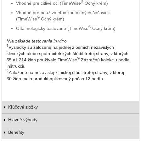
®
Vhodné pre citlivé oči (TimeWise
Očný krém)
Vhodné pre používateľov kontaktných šošoviek
®
(TimeWise
Očný krém)
®
Oftalmologicky testované (TimeWise
Očný krém)
*
Na základe testovania in vitro
1
Výsledky sú založené na jednej z ôsmich nezávislých
klinických alebo spotrebiteľských štúdií tretej strany, v ktorých
®
55 až 214 žien používalo TimeWise
Zázračnú kolekciu podľa
inštrukcií.
2
Založené na nezávislej klinickej štúdii tretej strany, v ktorej
30 žien malo produkt aplikovaný počas 12 hodín.
Kľúčové zložky
Hlavné výhody
Benefity