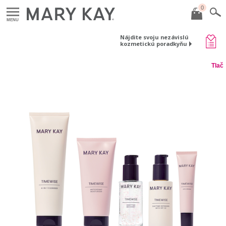
0
MENU
Nájdite svoju nezávislú
kozmetickú poradkyňu
Tlač