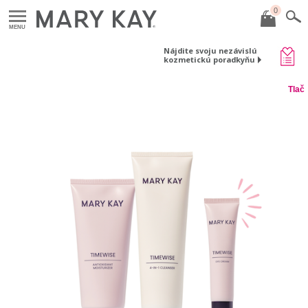
0
MENU
Nájdite svoju nezávislú
kozmetickú poradkyňu
Tlač