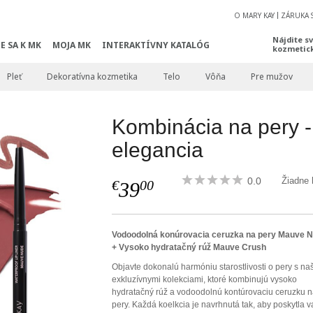
O MARY KAY
ZÁRUKA 
Nájdite s
E SA K MK
MOJA MK
INTERAKTÍVNY KATALÓG
kozmetic
Pleť
Dekoratívna kozmetika
Telo
Vôňa
Pre mužov
Kombinácia na pery 
elegancia
0.0
Žiadne 
€
00
39
Vodoodolná konúrovacia ceruzka na pery Mauve 
+ Vysoko hydratačný rúž Mauve Crush
Objavte dokonalú harmóniu starostlivosti o pery s na
exkluzívnymi kolekciami, ktoré kombinujú vysoko
hydratačný rúž a vodoodolnú kontúrovaciu ceruzku 
pery. Každá koelkcia je navrhnutá tak, aby poskytla 