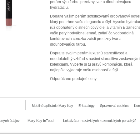
perám sýtu farbu, precízny tvar a dlouhotrvajúcu
hydratáciu.
Dodajte vašim perám sofistikovaný orgovánový odtie
ktorý podtrhne vašu eleganciu a štýl. Vysoko hydrata
rúž obohatený o slnečnicový olej a vitamín E zanech
vaše pery hodvábne jemné, zatiaľ čo vodoodolná
kontúrovacia ceruzka zaistí precízny tvar a
dlouhotrvajúcu farbu.
Doprajte svojim perám luxusnú starostlivosť a
neodolateľný vzhľad s našimi starostlivo zostaveným
kolekciami. Vyberte si tú pravú kombináciu, ktorá
najlepšie vyjadruje vašu osobnosť a štýl.
Odporúčané predajné ceny.
Mobilné aplikácie Mary Kay
E-katalógy
Spravovať cookies
Kon
bných údajov
Mary Kay InTouch
Lokalizátor nezávislých kozmetických poradkýň