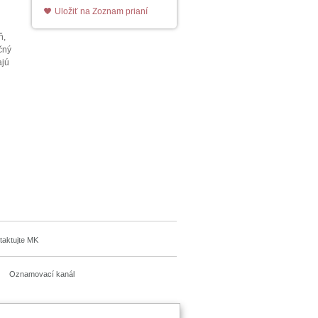
Uložiť na Zoznam prianí
ň,
čný
ajú
i
taktujte MK
Oznamovací kanál