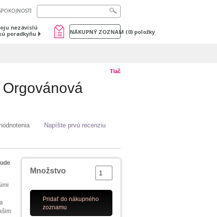
SPOKOJNOSTI
voju nezávislú
NÁKUPNÝ ZOZNAM
(
0
) položky
kú poradkyňu
Tlač
- Orgovánová
hodnotenia
Napíšte prvú recenziu
Nude
Množstvo
šimi
Pridať do nákupného
na
zoznamu
vašim