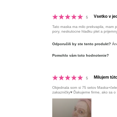
Vsetko v je
5
Tato maska ma milo prekvapila, mam po
pory, neskutocne hladku plet a prijemn
Odporučili by ste tento produkt?
Áno
Pomohlo vám toto hodnotenie?
Milujem tút
5
Objednala som si 75 setov Maska+čelenk
zakazničky♥️ Ďakujeme firme, ako sa o 