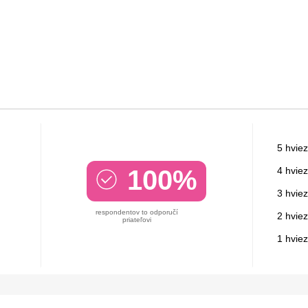
5 hviez
100%
4 hviez
3 hviez
respondentov to odporučí
2 hviez
priateľovi
1 hvie