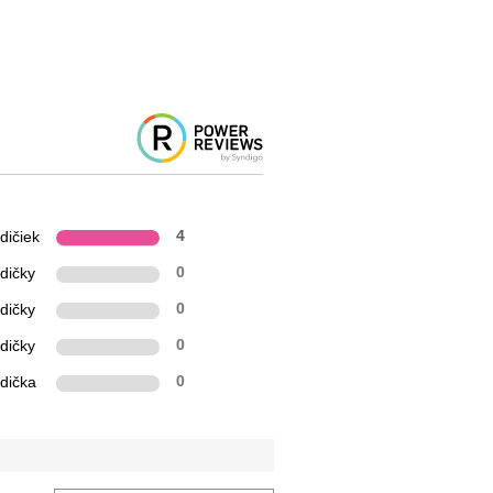
dičiek
4
dičky
0
dičky
0
dičky
0
zdička
0