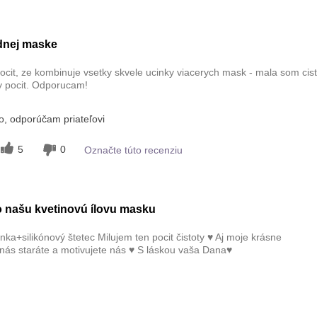
dnej maske
cit, ze kombinuje vsetky skvele ucinky viacerych mask - mala som cis
y pocit. Odporucam!
, odporúčam priateľovi
5
0
Označte túto recenziu
o našu kvetinovú ílovu masku
a+silikónový štetec Milujem ten pocit čistoty ♥️ Aj moje krásne
nás staráte a motivujete nás ♥️ S láskou vaša Dana♥️