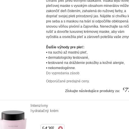
chrániť pleť pred voľnými radikálmi. Vďaka tejto ílove
pleťovej maske s vysokým obsahom minerálov môže
zakončiť deň čistením, zahalená do ružovej farby, a
dopriať svojej pleti prirodzený jas. Nájdite si chvíľku 
pre seba a s maskou na tvári si odpočiňte obklopená
snovou vôňou pivónií a čajovníka. Nenechajte sa nič
rušiť a dovoľte luxusnej krémovej maske, aby vám
vyčistila a osviežila pleť a zároveň potešila vaše zmys
Ďalšie výhody pre pleť:
• na suchú až mastnú pleť,
• dermatologicky testované,
• testované na dráždenie pokožky a kožné alergie,
• nekomedogénne.
Do vypredania zásob
Odporúčané predajné ceny.
7
€
Získajte následujúce produkty za:
Intenzívny
hydratačný krém
42
€
00