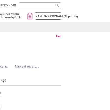
SPOKOJNOSTI
voju nezávislú
NÁKUPNÝ ZOZNAM
(
0
) položky
kú poradkyňu
Tlač
tenia
Napísať recenziu
pný!
e
u
e
ú