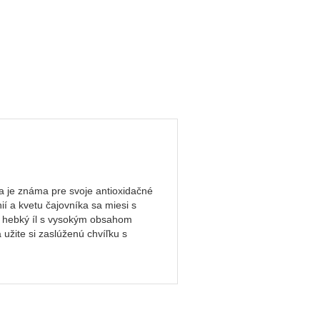
da je známa pre svoje antioxidačné
í a kvetu čajovníka sa miesi s
o hebký íl s vysokým obsahom
 užite si zaslúženú chvíľku s