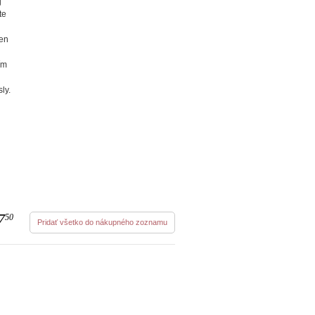
j
te
len
ím
ly.
7
50
Pridať všetko do nákupného zoznamu