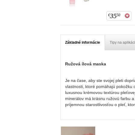
35
€
50
Základné informácie
Tipy na aplikác
Ružová ílová maska
Je na čase, aby ste svojej pleti dop
vlastnosti, ktoré pomáhajú pokožku 
luxusnou krémovou textúrou pleťove
minerálov má krásnu ružovú farbu a po
príjemnou starostlivosťou o pleť, kto