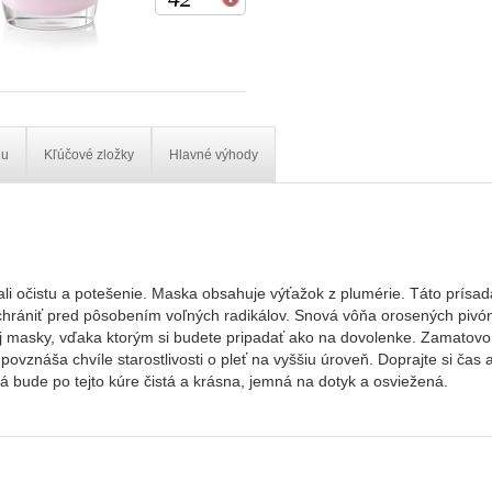
iu
Kľúčové zložky
Hlavné výhody
riali očistu a potešenie. Maska obsahuje výťažok z plumérie. Táto prísa
chrániť pred pôsobením voľných radikálov. Snová vôňa orosených pivóni
j masky, vďaka ktorým si budete pripadať ako na dovolenke. Zamatov
vznáša chvíle starostlivosti o pleť na vyššiu úroveň. Doprajte si čas a
rá bude po tejto kúre čistá a krásna, jemná na dotyk a osviežená.