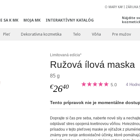
O MARY KAY
ZÁRUKA 
Nájdite s
E SA K MK
MOJA MK
INTERAKTÍVNY KATALÓG
kozmetic
Pleť
Dekoratívna kozmetika
Telo
Vôňa
Pre mužov
Limitovaná edícia*
Ružová ílová maska
85 g
5.0
4 Hodno
€
40
26
Tento prípravok nie je momentálne dostu
Doprajte si čas pre seba, naberte nové sily a nechajt
odplávať stres opojená kvetinovou vôňou. Hviezdno
prísadou v tejto pleťovej maske je výťažok z pluméri
známy pre svoje antioxidačné účinky, ktoré pomáhaj