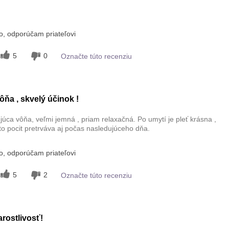
, odporúčam priateľovi
5
0
Označte túto recenziu
ňa , skvelý účinok !
ujúca vôňa, veľmi jemná , priam relaxačná. Po umytí je pleť krásna ,
to pocit pretrváva aj počas nasledujúceho dňa.
, odporúčam priateľovi
5
2
Označte túto recenziu
rostlivosť!