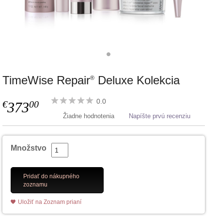
TimeWise Repair
Deluxe Kolekcia
®
0.0
€
00
373
Žiadne hodnotenia
Napíšte prvú recenziu
Množstvo
Pridať do nákupného
zoznamu
Uložiť na Zoznam prianí