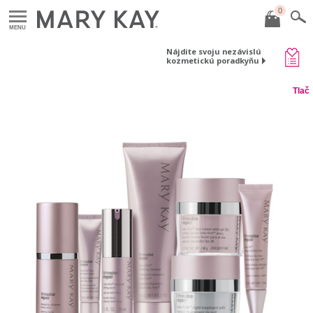
0
MENU
Nájdite svoju nezávislú
kozmetickú poradkyňu
Tlač