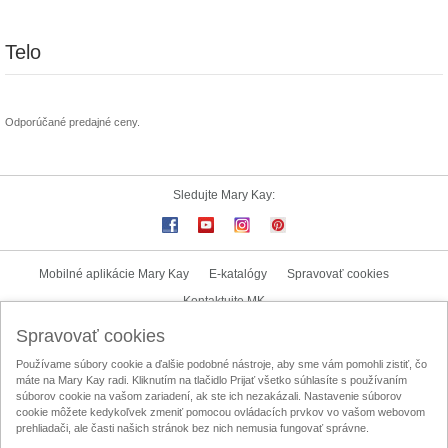
Telo
Odporúčané predajné ceny.
Sledujte Mary Kay:
Mobilné aplikácie Mary Kay
E-katalógy
Spravovať cookies
Kontaktujte MK
Spravovať cookies
Užívateľské podmienky
Zásady ochrany osobných údajov
Používame súbory cookie a ďalšie podobné nástroje, aby sme vám pomohli zistiť, čo
Mary Kay InTouch
Lokalizátor nezávislých kozmetických poradkýň
máte na Mary Kay radi. Kliknutím na tlačidlo Prijať všetko súhlasíte s používaním
súborov cookie na vašom zariadení, ak ste ich nezakázali. Nastavenie súborov
Oznamovací kanál
Licenčná zmluva na obsah vytvorený užívateľom
cookie môžete kedykoľvek zmeniť pomocou ovládacích prvkov vo vašom webovom
prehliadači, ale časti našich stránok bez nich nemusia fungovať správne.