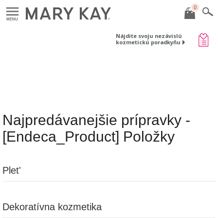
0
MENU
Nájdite svoju nezávislú
kozmetickú poradkyňu
Najpredávanejšie prípravky -
[Endeca_Product] Položky
Plet'
Dekoratívna kozmetika