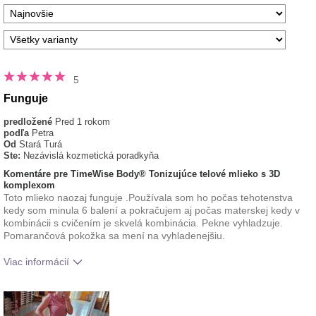
5
Funguje
predložené
Pred 1 rokom
podľa
Petra
Od
Stará Turá
Ste:
Nezávislá kozmetická poradkyňa
Komentáre pre TimeWise Body® Tonizujúce telové mlieko s 3D
komplexom
Toto mlieko naozaj funguje .Používala som ho počas tehotenstva
kedy som minula 6 balení a pokračujem aj počas materskej kedy v
kombinácii s cvičením je skvelá kombinácia. Pekne vyhladzuje.
Pomarančová pokožka sa mení na vyhladenejšiu.
Viac informácií
Aká je vaša skúsenosť s
Aplikuje sa rovnomerne, Dobre sa
používaním tohto
vstrebáva, Príjemný pocit na