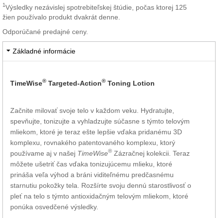
1
Výsledky nezávislej spotrebiteľskej štúdie, počas ktorej 125
žien používalo produkt dvakrát denne.
Odporúčané predajné ceny.
Základné informácie
®
®
TimeWise
Targeted-Action
Toning Lotion
Začnite milovať svoje telo v každom veku. Hydratujte,
spevňujte, tonizujte a vyhladzujte súčasne s týmto telovým
mliekom, ktoré je teraz ešte lepšie vďaka pridanému 3D
komplexu, rovnakého patentovaného komplexu, ktorý
®
používame aj v našej
TimeWise
Zázračnej kolekcii. Teraz
môžete ušetriť čas vďaka tonizujúcemu mlieku, ktoré
prináša veľa výhod a bráni viditeľnému predčasnému
starnutiu pokožky tela. Rozšírte svoju dennú starostlivosť o
pleť na telo s týmto antioxidačným telovým mliekom, ktoré
ponúka osvedčené výsledky.