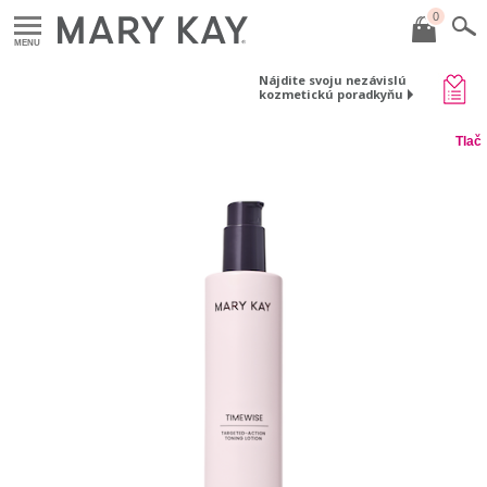
0
MENU
Nájdite svoju nezávislú
kozmetickú poradkyňu
Tlač