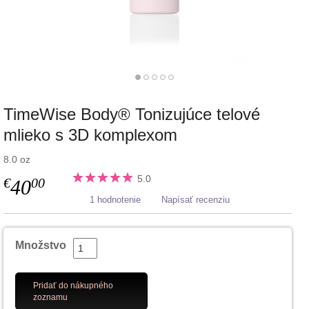
TimeWise Body® Tonizujúce telové
mlieko s 3D komplexom
8.0 oz
5.0
€
00
40
1 hodnotenie
Napísať recenziu
Množstvo
Pridať do nákupného
zoznamu