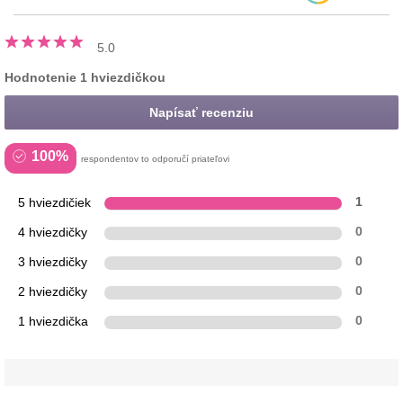
5.0
Hodnotenie 1 hviezdičkou
Napísať recenziu
100%
respondentov to odporučí priateľovi
5 hviezdičiek
1
4 hviezdičky
0
3 hviezdičky
0
2 hviezdičky
0
1 hviezdička
0