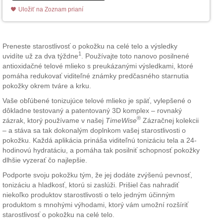
Uložiť na Zoznam prianí
Preneste starostlivosť o pokožku na celé telo a výsledky
1
uvidíte už za dva týždne
. Používajte toto nanovo posilnené
antioxidačné telové mlieko s preukázanými výsledkami, ktoré
pomáha redukovať viditeľné známky predčasného starnutia
pokožky okrem tváre a krku.
Vaše obľúbené tonizujúce telové mlieko je späť, vylepšené o
dôkladne testovaný a patentovaný 3D komplex – rovnaký
®
zázrak, ktorý používame v našej
TimeWise
Zázračnej kolekcii
– a stáva sa tak dokonalým doplnkom vašej starostlivosti o
pokožku. Každá aplikácia prináša viditeľnú tonizáciu tela a 24-
hodinovú hydratáciu, a pomáha tak posilniť schopnosť pokožky
dlhšie vyzerať čo najlepšie.
Podporte svoju pokožku tým, že jej dodáte zvýšenú pevnosť,
tonizáciu a hladkosť, ktorú si zaslúži. Prišiel čas nahradiť
niekoľko produktov starostlivosti o telo jedným účinným
produktom s mnohými výhodami, ktorý vám umožní rozšíriť
starostlivosť o pokožku na celé telo.