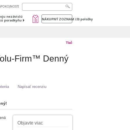
SPOKOJNOSTI
voju nezávislú
NÁKUPNÝ ZOZNAM
(
0
) položky
kú poradkyňu
Tlač
olu-Firm™ Denný
tenia
Napísať recenziu
pný!
šená
Objavte viac