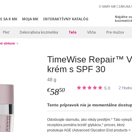
O MARY KAY
ZÁRUKA 
Nájdite s
E SA K MK
MOJA MK
INTERAKTÍVNY KATALÓG
kozmetic
Pleť
Dekoratívna kozmetika
Telo
Vôňa
Pre mužov
ed slnkom
TimeWise Repair™ V
krém s SPF 30
48 g
5.0
2 Hodno
€
50
58
Tento prípravok nie je momentálne dostu
Odolávajte starnutiu, ako nikdy predtým.* Táto vylep
receptúra pomáha brzdiť glykáciu,* proces, ktorý
produkuje AGE (Advanced Glycation End products =