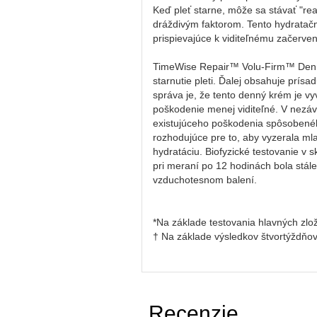
Keď pleť starne, môže sa stávať "rea
dráždivým faktorom. Tento hydratačný
prispievajúce k viditeľnému začervenani
TimeWise Repair™ Volu-Firm™ Denný 
starnutie pleti. Ďalej obsahuje prís
správa je, že tento denný krém je v
poškodenie menej viditeľné. V nezávi
existujúceho poškodenia spôsobeného
rozhodujúce pre to, aby vyzerala m
hydratáciu. Biofyzické testovanie v 
pri meraní po 12 hodinách bola stál
vzduchotesnom balení.
*Na základe testovania hlavných zlož
† Na základe výsledkov štvortýždňovej
Recenzie