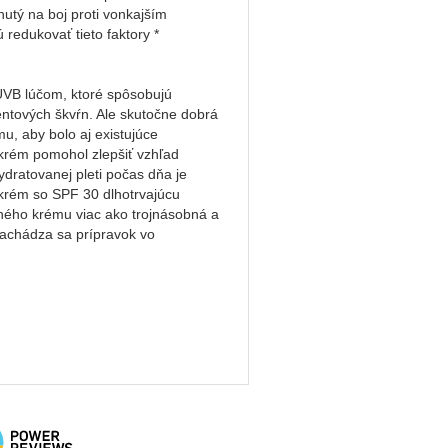
nutý na boj proti vonkajším
redukovať tieto faktory *
UVB lúčom, ktoré spôsobujú
mentových škvŕn. Ale skutočne dobrá
u, aby bolo aj existujúce
ý krém pomohol zlepšiť vzhľad
dratovanej pleti počas dňa je
krém so SPF 30 dlhotrvajúcu
emného krému viac ako trojnásobná a
nachádza sa prípravok vo