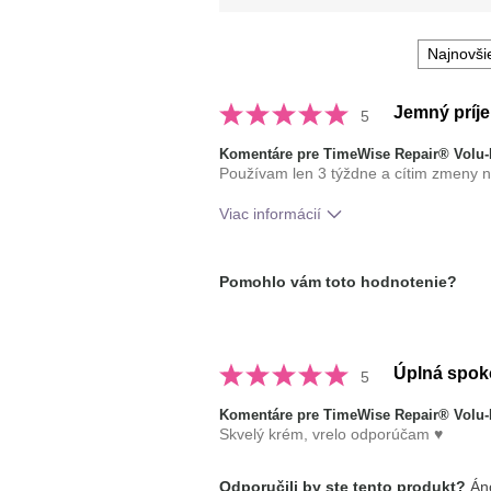
Jemný príj
5
Komentáre pre TimeWise Repair® Volu
Používam len 3 týždne a cítim zmeny na 
Viac informácií
Aká je vaša skúsenosť s
Dobr
používaním tohto prípravku?
Osvie
Pomohlo vám toto hodnotenie?
poko
typ pleti
norm
Úplná spok
5
Komentáre pre TimeWise Repair® Volu
Skvelý krém, vrelo odporúčam ♥️
Odporučili by ste tento produkt?
Áno