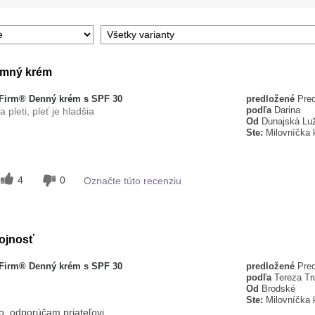
emný krém
-Firm® Denný krém s SPF 30
predložené
Pred
podľa
Darina
pleti, pleť je hladšia
Od
Dunajská Lu
Ste:
Milovníčka 
e sa vstrebáva,
žujúci, Príjemný pocit na
4
0
Označte túto recenziu
žke
álna
ojnosť
-Firm® Denný krém s SPF 30
predložené
Pred
podľa
Tereza T
Od
Brodské
Ste:
Milovníčka 
, odporúčam priateľovi