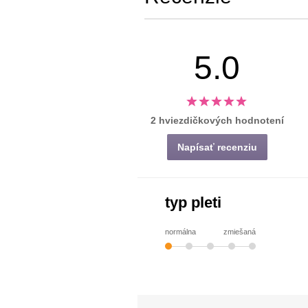
5.0
2 hviezdičkových hodnotení
Napísať recenziu
typ pleti
normálna
zmiešaná