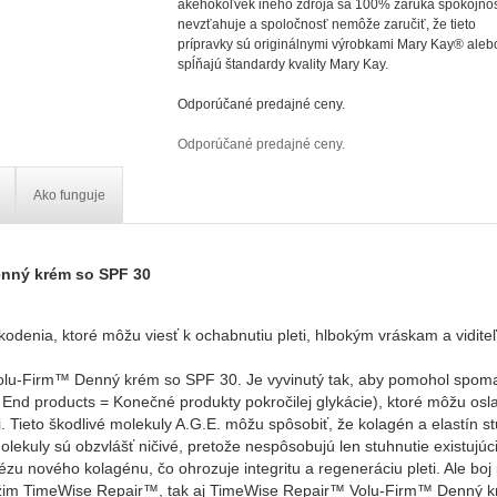
akéhokoľvek iného zdroja sa 100% záruka spokojnos
nevzťahuje a spoločnosť nemôže zaručiť, že tieto
prípravky sú originálnymi výrobkami Mary Kay® aleb
spĺňajú štandardy kvality Mary Kay.
Odporúčané predajné ceny.
Odporúčané predajné ceny.
Ako funguje
nný krém so SPF 30
odenia, ktoré môžu viesť k ochabnutiu pleti, hlbokým vráskam a viditeľnej
-Firm™ Denný krém so SPF 30. Je vyvinutý tak, aby pomohol spomaľo
nd products = Konečné produkty pokročilej glykácie), ktoré môžu oslabi
. Tieto škodlivé molekuly A.G.E. môžu spôsobiť, že kolagén a elastín
ekuly sú obzvlášť ničivé, pretože nespôsobujú len stuhnutie existujúci
ézu nového kolagénu, čo ohrozuje integritu a regeneráciu pleti. Ale boj 
režim TimeWise Repair™, tak aj TimeWise Repair™ Volu-Firm™ Denný k