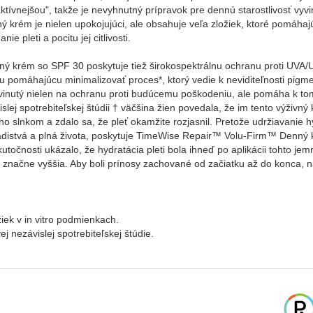
ktívnejšou", takže je nevyhnutný prípravok pre dennú starostlivosť vyvi
 krém je nielen upokojujúci, ale obsahuje veľa zložiek, ktoré pomáhajú 
e pleti a pocitu jej citlivosti.
krém so SPF 30 poskytuje tiež širokospektrálnu ochranu proti UVA/
adu pomáhajúcu minimalizovať proces*, ktorý vedie k neviditeľnosti pig
yvinutý nielen na ochranu proti budúcemu poškodeniu, ale pomáha k tom
slej spotrebiteľskej štúdii † väčšina žien povedala, že im tento výživn
 slnkom a zdalo sa, že pleť okamžite rozjasnil. Pretože udržiavanie hy
ladistvá a plná života, poskytuje TimeWise Repair™ Volu-Firm™ Denný 
skutočnosti ukázalo, že hydratácia pleti bola ihneď po aplikácii tohto j
e značne vyššia. Aby boli prínosy zachované od začiatku až do konca, 
iek v in vitro podmienkach.
 nezávislej spotrebiteľskej štúdie.