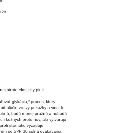
ti
o že
 strate elasticity pleti.
vať glykáciu,* proces, ktorý
ť hlbšie vrstvy pokožky a viesť k
 stuhnú, budú menej pružné a nebudú
ch kožných proteínov, ale vytvárajú
proti starnutiu vyžaduje
rém so SPF 30 spĺňa očakávania.