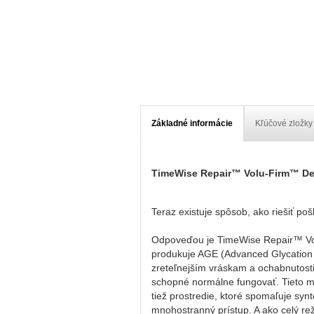
Základné informácie
Kľúčové zložky
TimeWise Repair™ Volu-Firm™ De
Teraz existuje spôsob, ako riešiť pošk
Odpoveďou je TimeWise Repair™ Volu
produkuje AGE (Advanced Glycation E
zreteľnejším vráskam a ochabnutosti
schopné normálne fungovať. Tieto mol
tiež prostredie, ktoré spomaľuje synt
mnohostranný prístup. A ako celý 