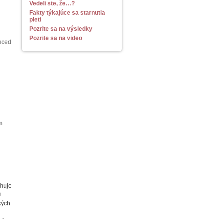
Vedeli ste, že…?
Fakty týkajúce sa starnutia
pleti
Pozrite sa na výsledky
Pozrite sa na video
anced
m
ahuje
®
kých