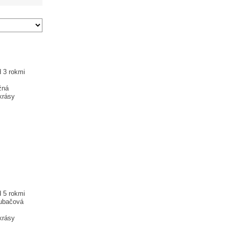
 3 rokmi
žná
krásy
 5 rokmi
rubačová
krásy