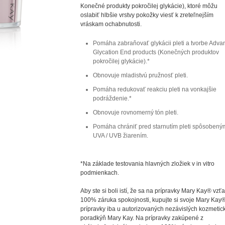
Konečné produkty pokročilej glykácie), ktoré môžu
oslabiť hlbšie vrstvy pokožky viesť k zreteľnejším
vráskam ochabnutosti.
Pomáha zabraňovať glykácii pleti a tvorbe Adv
Glycation End products (Konečných produktov
pokročilej glykácie).*
Obnovuje mladistvú pružnosť pleti.
Pomáha redukovať reakciu pleti na vonkajšie
podráždenie.*
Obnovuje rovnomerný tón pleti.
Pomáha chrániť pred starnutím pleti spôsobený
UVA / UVB žiarením.
*Na základe testovania hlavných zložiek v in vitro
podmienkach.
Aby ste si boli istí, že sa na prípravky Mary Kay® vzť
100% záruka spokojnosti, kupujte si svoje Mary Kay
prípravky iba u autorizovaných nezávislých kozmetic
poradkýň Mary Kay. Na prípravky zakúpené z