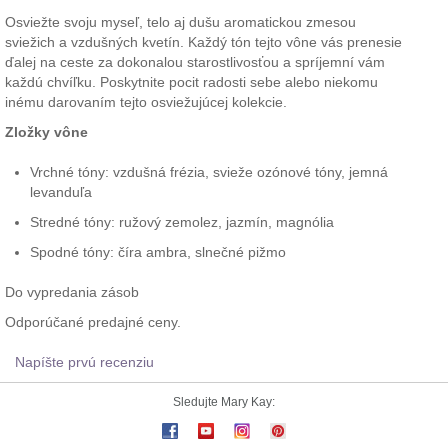
Osviežte svoju myseľ, telo aj dušu aromatickou zmesou
sviežich a vzdušných kvetín. Každý tón tejto vône vás prenesie
ďalej na ceste za dokonalou starostlivosťou a spríjemní vám
každú chvíľku. Poskytnite pocit radosti sebe alebo niekomu
inému darovaním tejto osviežujúcej kolekcie.
Zložky vône
Vrchné tóny: vzdušná frézia, svieže ozónové tóny, jemná
levanduľa
Stredné tóny: ružový zemolez, jazmín, magnólia
Spodné tóny: číra ambra, slnečné pižmo
Do vypredania zásob
Odporúčané predajné ceny.
Napíšte prvú recenziu
Sledujte Mary Kay: