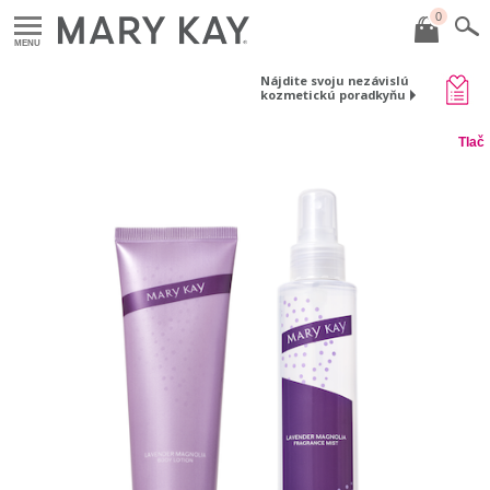
0
MENU
Nájdite svoju nezávislú
kozmetickú poradkyňu
Tlač