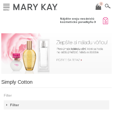
0
MENU
Nájdite svoju nezávislú
kozmetickú poradkyňu
Simply Cotton
Filter
Filter