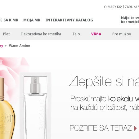
O MARY KAY
ZÁRUKA 
Nájdite s
E SA K MK
MOJA MK
INTERAKTÍVNY KATALÓG
kozmetic
Pleť
Dekoratívna kozmetika
Telo
Vôňa
Pre mužov
ny
Warm Amber