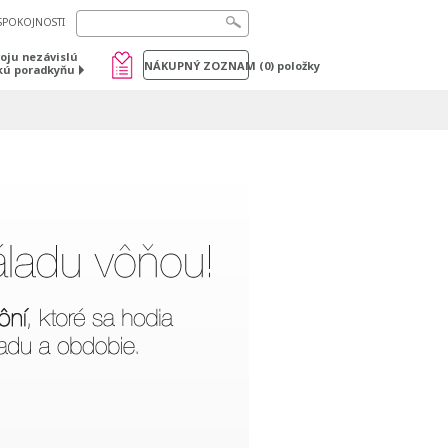
SPOKOJNOSTI
voju nezávislú
NÁKUPNÝ ZOZNAM
(
0
) položky
kú poradkyňu