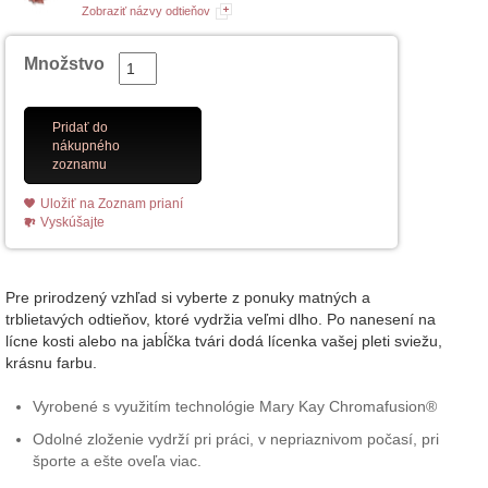
Zobraziť názvy odtieňov
Množstvo
Pridať do
nákupného
zoznamu
Uložiť na Zoznam prianí
Vyskúšajte
Pre prirodzený vzhľad si vyberte z ponuky matných a
trblietavých odtieňov, ktoré vydržia veľmi dlho. Po nanesení na
lícne kosti alebo na jabĺčka tvári dodá lícenka vašej pleti sviežu,
krásnu farbu.
Vyrobené s využitím technológie Mary Kay Chromafusion®
Odolné zloženie vydrží pri práci, v nepriaznivom počasí, pri
športe a ešte oveľa viac.