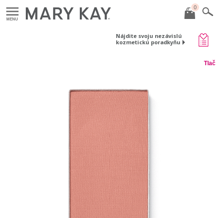
0
MENU
Nájdite svoju nezávislú
kozmetickú poradkyňu
Tlač