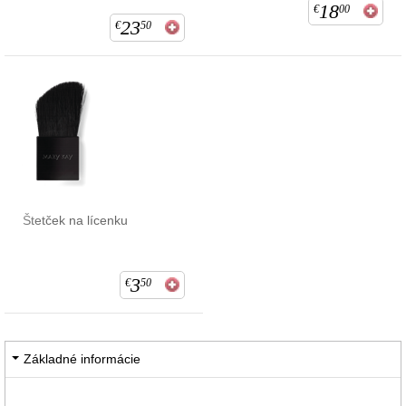
18
€
00
23
€
50
Štetček na lícenku
3
€
50
Základné informácie