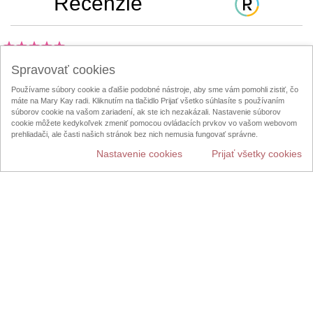
Recenzie
5.0
Spravovať cookies
2 hviezdičkových hodnotení
Používame súbory cookie a ďalšie podobné nástroje, aby sme vám pomohli zistiť, čo
Napísať recenziu
máte na Mary Kay radi. Kliknutím na tlačidlo Prijať všetko súhlasíte s používaním
súborov cookie na vašom zariadení, ak ste ich nezakázali. Nastavenie súborov
cookie môžete kedykoľvek zmeniť pomocou ovládacích prvkov vo vašom webovom
100%
prehliadači, ale časti našich stránok bez nich nemusia fungovať správne.
respondentov to odporučí priateľovi
Nastavenie cookies
Prijať všetky cookies
5 hviezdičiek
2
4 hviezdičky
0
3 hviezdičky
0
2 hviezdičky
0
1 hviezdička
0
Hodnotené
Ako porovnávate
5
5.0
tento prípravok s