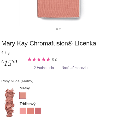
Mary Kay Chromafusion® Lícenka
4,8 g
5.0
€
50
15
2 Hodnotenia
Napísať recenziu
Rosy Nude (Matný)
Matný
Trblietavý