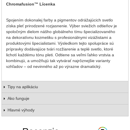
Chromafusion™ Lícenka
Spojením dokonalej farby a pigmentov odrážajúcich svetlo
získa pleť prirodzené rozjasnenie. Výber sviežich odtieňov je
spoločným dielom nášho globálneho tímu špecializovaného
na dekoratívnu kozmetiku s profesionálnymi vizážistami a
produktovými špecialistami. Výsledkom tejto spolupráce sú
prípravky dodávajúce tvári rozžiarenie a teplé svetlo, ktoré
lichotí každému tónu pleti. Odtiene sa veľmi ľahko vrstvia a
kombinujú, a umožňujú tak vytvárať najrôznejšie varianty
vzhľadov – od nevinného až po výrazne dramatický.
Tipy na aplikáciu
Ako funguje
Hlavné výhody